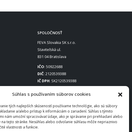
SPOLOČNOSŤ
FEVA Slovakia SK s.r.o.
Staviteľská ul.
831 04 Bratislava
IČO
: 50922688
DIČ
: 2120539388
IČ DPH
: SK2120539388
Otváracie hodiny
:
Súhlas s používaním súborov cookies
Po – Pia: 8:00 – 16:30
anie tých najlepších skúseností používame technológie, ako sú súbory
ukladanie a/alebo prístup k informáciám o zariadení. Súhlas s týmito
mi nám umožní spracovávať údaje, ako je správanie pri prehliadaní alebo
D na tejto stránke. Nesúhlas alebo odvolanie súhlasu môže nepriaznivo
čité vlastnosti a funkcie.