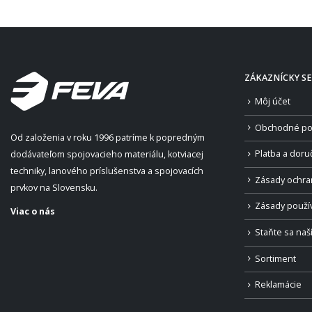
ZÁKAZNÍCKY SE
Môj účet
Obchodné po
Od založenia v roku 1996 patríme k popredným
Platba a doru
dodávateľom spojovacieho materiálu, kotviacej
techniky, lanového príslušenstva a spojovacích
Zásady ochra
prvkov na Slovensku.
Zásady použí
Viac o nás
Staňte sa na
Sortiment
Reklamácie