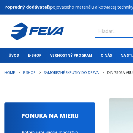
Popredný dodávateľ
spojovacieho materiálu a kotviacej technik
ÚVOD
E-SHOP
VERNOSTNÝ PROGRAM
O NÁS
NA ST
HOME
E-SHOP
SAMOREZNÉ SKRUTKY DO DREVA
DIN 7505A VRU
PONUKA NA MIERU
Potrebujete väčšie množstvo