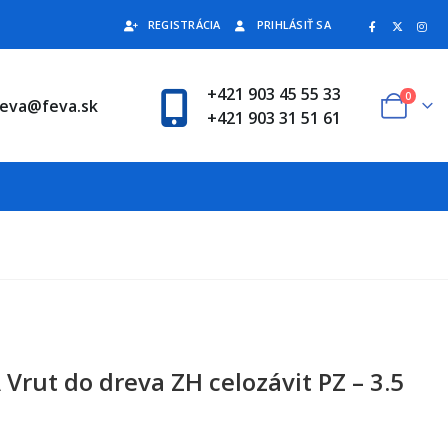
REGISTRÁCIA
PRIHLÁSIŤ SA
+421 903 45 55 33
0
feva@feva.sk
+421 903 31 51 61
Vrut do dreva ZH celozávit PZ – 3.5