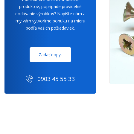
produktov, poprípade pravidelné
dodávanie výrobkov? Napíšte nám a
my vám vytvoríme ponuku na mieru
podľa vašich požiadaviek.
Zadať dopyt
0903 45 55 33