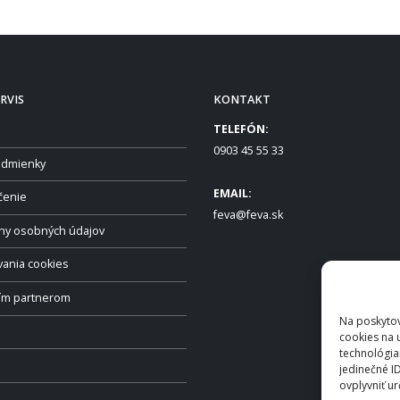
RVIS
KONTAKT
TELEFÓN:
0903 45 55 33
dmienky
EMAIL:
čenie
feva@feva.sk
ny osobných údajov
vania cookies
ším partnerom
Na poskytov
cookies na 
technológia
jedinečné I
ovplyvniť ur