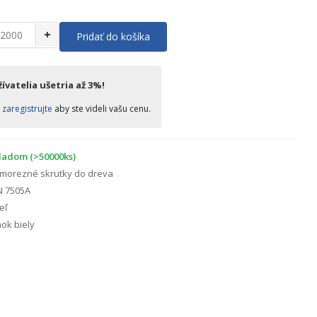
+
Pridať do košíka
ívatelia ušetria až 3%!
o
zaregistrujte
aby ste videli vašu cenu.
ladom (>50000ks)
morezné skrutky do dreva
N 7505A
eľ
ok biely