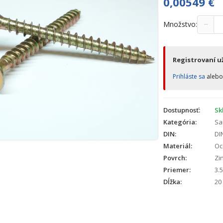
0,00549
€
−
Množstvo:
Registrovaní už
Prihláste sa
aleb
Dostupnosť:
Sk
Kategória:
Sa
DIN:
DI
Materiál:
Oc
Povrch:
Zin
Priemer:
3.5
Dĺžka:
20