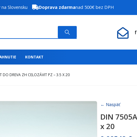
y na Slovensku
Doprava zdarma
nad 500€ bez DPH
IAHNUTIE
KONTAKT
T DO DREVA ZH CELOZÁVIT PZ – 3.5 X 20
← Naspäť
DIN 7505A 
x 20