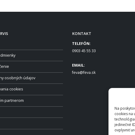
RVIS
KONTAKT
TELEFÓN:
0903 45 55 33
dmienky
EMAIL:
čenie
feva@feva.sk
ny osobných údajov
vania cookies
ším partnerom
Na poskytov
cookies na 
technológia
jedinečné I
ovplyvniť ur