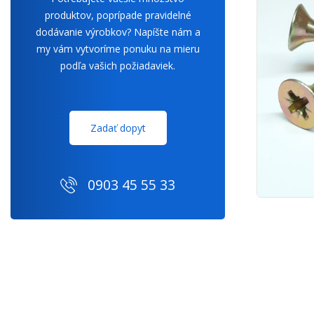
produktov, poprípade pravidelné
dodávanie výrobkov? Napíšte nám a
my vám vytvoríme ponuku na mieru
podľa vašich požiadaviek.
Zadať dopyt
0903 45 55 33