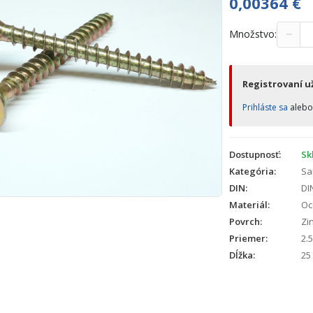
0,00364
€
−
Množstvo:
Registrovaní už
Prihláste sa
aleb
Dostupnosť:
Sk
Kategória:
Sa
DIN:
DI
Materiál:
Oc
Povrch:
Zin
Priemer:
2.5
Dĺžka:
25