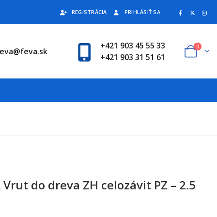
REGISTRÁCIA
PRIHLÁSIŤ SA
+421 903 45 55 33
0
feva@feva.sk
+421 903 31 51 61
Vrut do dreva ZH celozávit PZ – 2.5