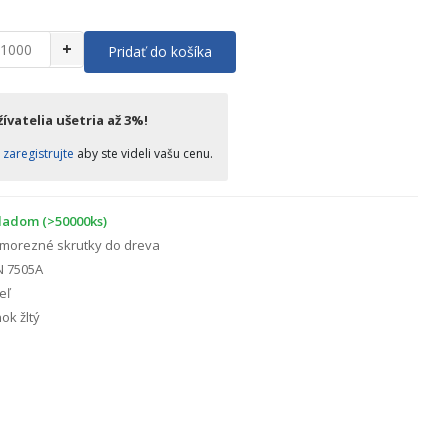
+
Pridať do košíka
ívatelia ušetria až 3%!
o
zaregistrujte
aby ste videli vašu cenu.
ladom (>50000ks)
morezné skrutky do dreva
N 7505A
eľ
ok žltý