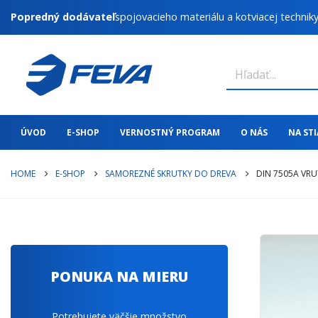
Popredný dodávateľ
spojovacieho materiálu a kotviacej technik
ÚVOD
E-SHOP
VERNOSTNÝ PROGRAM
O NÁS
NA ST
HOME
E-SHOP
SAMOREZNÉ SKRUTKY DO DREVA
DIN 7505A VRU
PONUKA NA MIERU
Potrebujete väčšie množstvo