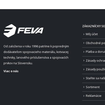
ZÁKAZNÍCKY SE
Môj účet
Obchodné po
Od založenia v roku 1996 patríme k popredným
Platba a doru
dodávateľom spojovacieho materiálu, kotviacej
techniky, lanového príslušenstva a spojovacích
Zásady ochra
prvkov na Slovensku.
Zásady použí
Viac o nás
Staňte sa na
Sortiment
Reklamácie