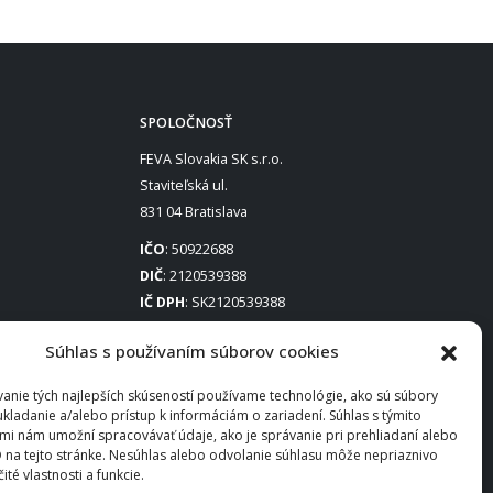
SPOLOČNOSŤ
FEVA Slovakia SK s.r.o.
Staviteľská ul.
831 04 Bratislava
IČO
: 50922688
DIČ
: 2120539388
IČ DPH
: SK2120539388
Otváracie hodiny
:
Súhlas s používaním súborov cookies
Po – Pia: 8:00 – 16:30
anie tých najlepších skúseností používame technológie, ako sú súbory
ukladanie a/alebo prístup k informáciám o zariadení. Súhlas s týmito
mi nám umožní spracovávať údaje, ako je správanie pri prehliadaní alebo
D na tejto stránke. Nesúhlas alebo odvolanie súhlasu môže nepriaznivo
čité vlastnosti a funkcie.