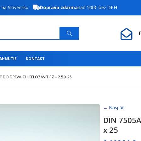
y na Slovensku
Doprava zdarma
nad 500€ bez DPH
IAHNUTIE
KONTAKT
T DO DREVA ZH CELOZÁVIT PZ – 2.5 X 25
← Naspäť
DIN 7505A 
x 25