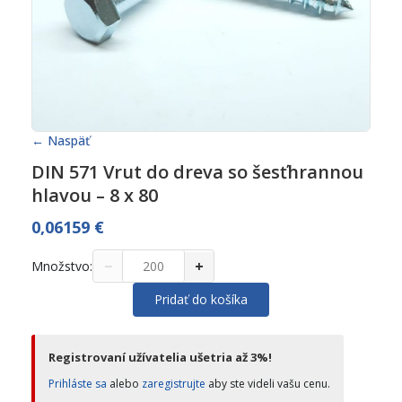
← Naspäť
DIN 571 Vrut do dreva so šesťhrannou
hlavou – 8 x 80
0,06159
€
−
+
Množstvo:
Pridať do košíka
Registrovaní užívatelia ušetria až 3%!
Prihláste sa
alebo
zaregistrujte
aby ste videli vašu cenu.