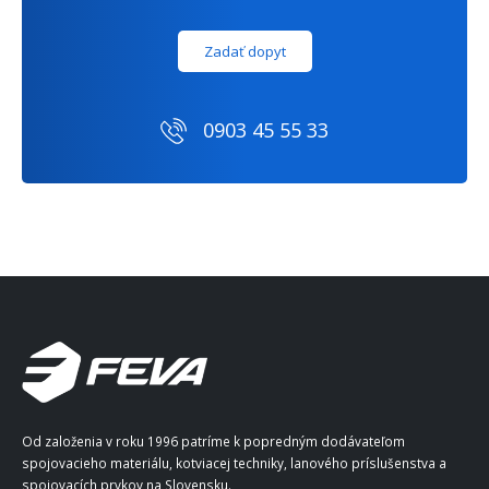
Zadať dopyt
0903 45 55 33
Od založenia v roku 1996 patríme k popredným dodávateľom
spojovacieho materiálu, kotviacej techniky, lanového príslušenstva a
spojovacích prvkov na Slovensku.