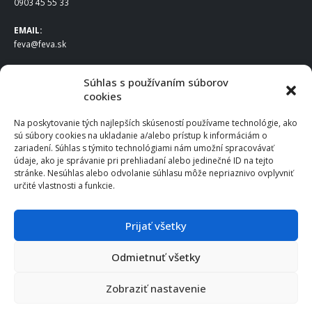
0903 45 55 33
EMAIL:
feva@feva.sk
SPOLOČNOSŤ
Súhlas s používaním súborov
cookies
FEVA Slovakia SK s.r.o.
Staviteľská ul.
Na poskytovanie tých najlepších skúseností používame technológie, ako
831 04 Bratislava
sú súbory cookies na ukladanie a/alebo prístup k informáciám o
IČO
: 50922688
zariadení. Súhlas s týmito technológiami nám umožní spracovávať
DIČ
: 2120539388
údaje, ako je správanie pri prehliadaní alebo jedinečné ID na tejto
stránke. Nesúhlas alebo odvolanie súhlasu môže nepriaznivo ovplyvniť
IČ DPH
: SK2120539388
určité vlastnosti a funkcie.
Otváracie hodiny
:
Po – Pia: 8:00 – 16:30
Prijať všetky
Odmietnuť všetky
© 2025 FEVA Slovakia SK s.r.o., všetky práva vyhradené.
Zobraziť nastavenie