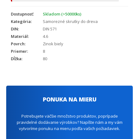
Dostupnosť:
Skladom (>50000ks)
Kategória:
Samorezné skrutky do dreva
DIN:
DIN 571
Materiál:
4.6
Povrch:
Zinok biely
Priemer:
8
Dĺžka:
80
PONUKA NA MIERU
Potrebujete väčšie množstvo produktov, poprípade
pravidelné dodávanie výrobkov? Napíšte nám a my vám
vytvoríme ponuku na mieru podľa vašich požiadaviek.