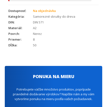
Dostupnosť:
Na objednávku
Kategória:
Samorezné skrutky do dreva
DIN:
DIN 571
Materiál:
A2
Povrch:
Nerez
Priemer:
8
Dĺžka:
50
PONUKA NA MIERU
Potrebujete väčšie množstvo produktov, poprípade
pravidelné dodávanie výrobkov? Napíšte nám a my vám
vytvoríme ponuku na mieru podľa vašich požiadaviek.