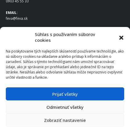
0903 45 55 33
EMAIL:
feva@feva.sk
SPOLOČNOSŤ
Súhlas s používaním súborov
cookies
FEVA Slovakia SK s.r.o.
Staviteľská ul.
Na poskytovanie tých najlepších skúseností používame technológie, ako
831 04 Bratislava
sú súbory cookies na ukladanie a/alebo prístup k informáciám o
IČO
: 50922688
zariadení. Súhlas s týmito technológiami nám umožní spracovávať
DIČ
: 2120539388
údaje, ako je správanie pri prehliadaní alebo jedinečné ID na tejto
stránke. Nesúhlas alebo odvolanie súhlasu môže nepriaznivo ovplyvniť
IČ DPH
: SK2120539388
určité vlastnosti a funkcie.
Otváracie hodiny
:
Po – Pia: 8:00 – 16:30
Prijať všetky
Odmietnuť všetky
© 2025 FEVA Slovakia SK s.r.o., všetky práva vyhradené.
Zobraziť nastavenie