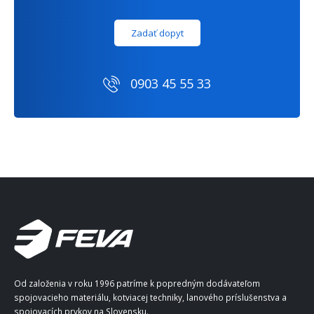
Zadať dopyt
0903 45 55 33
Od založenia v roku 1996 patríme k popredným dodávateľom
spojovacieho materiálu, kotviacej techniky, lanového príslušenstva a
spojovacích prvkov na Slovensku.