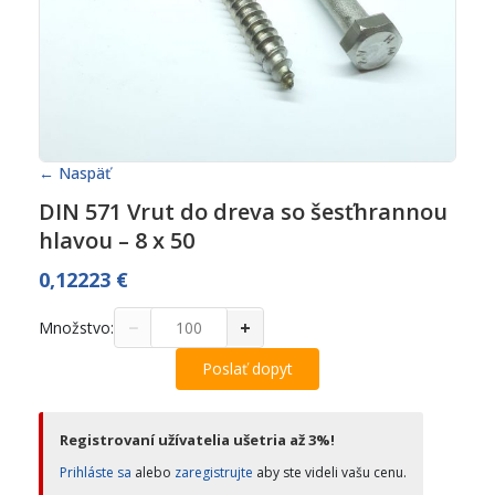
← Naspäť
DIN 571 Vrut do dreva so šesťhrannou
hlavou – 8 x 50
0,12223
€
−
+
Množstvo:
Poslať dopyt
Registrovaní užívatelia ušetria až 3%!
Prihláste sa
alebo
zaregistrujte
aby ste videli vašu cenu.