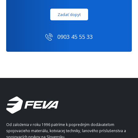
Zadať dopyt
0903 45 55 33
Od založenia v roku 1996 patríme k popredným dodávateľom
spojovacieho materiálu, kotviacej techniky, lanového príslušenstva a
spojovacích prvkov na Slovensku.