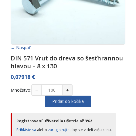
← Naspäť
DIN 571 Vrut do dreva so šesťhrannou
hlavou – 8 x 130
0,07918
€
−
+
Množstvo:
Pridať do košíka
Registrovaní užívatelia ušetria až 3%!
Prihláste sa
alebo
zaregistrujte
aby ste videli vašu cenu.