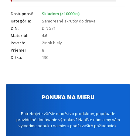
Dostupnosť:
Skladom (>10000ks)
Kategória:
Samorezné skrutky do dreva
DIN:
DIN 571
Materiál:
4.6
Povrch:
Zinok biely
Priemer:
8
Dĺžka:
130
PONUKA NA MIERU
Potrebujete väčšie množstvo produktov, poprípade
pravidelné dodávanie výrobkov? Napíšte nám a my vám
vytvoríme ponuku na mieru podľa vašich požiadaviek.