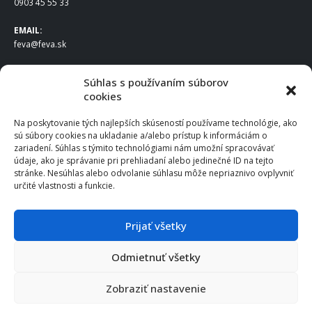
0903 45 55 33
EMAIL:
feva@feva.sk
SPOLOČNOSŤ
Súhlas s používaním súborov
cookies
FEVA Slovakia SK s.r.o.
Staviteľská ul.
Na poskytovanie tých najlepších skúseností používame technológie, ako
831 04 Bratislava
sú súbory cookies na ukladanie a/alebo prístup k informáciám o
IČO
: 50922688
zariadení. Súhlas s týmito technológiami nám umožní spracovávať
DIČ
: 2120539388
údaje, ako je správanie pri prehliadaní alebo jedinečné ID na tejto
stránke. Nesúhlas alebo odvolanie súhlasu môže nepriaznivo ovplyvniť
IČ DPH
: SK2120539388
určité vlastnosti a funkcie.
Otváracie hodiny
:
Po – Pia: 8:00 – 16:30
Prijať všetky
Odmietnuť všetky
© 2025 FEVA Slovakia SK s.r.o., všetky práva vyhradené.
Zobraziť nastavenie