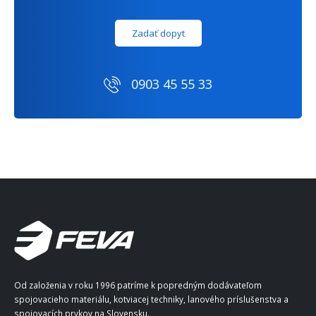
Zadať dopyt
0903 45 55 33
Od založenia v roku 1996 patríme k popredným dodávateľom
spojovacieho materiálu, kotviacej techniky, lanového príslušenstva a
spojovacích prvkov na Slovensku.