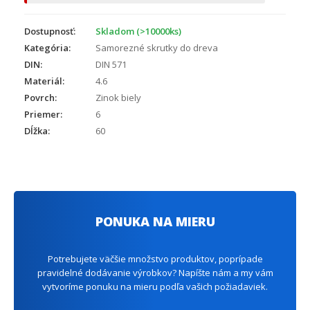
Dostupnosť:
Skladom (>10000ks)
Kategória:
Samorezné skrutky do dreva
DIN:
DIN 571
Materiál:
4.6
Povrch:
Zinok biely
Priemer:
6
Dĺžka:
60
PONUKA NA MIERU
Potrebujete väčšie množstvo produktov, poprípade
pravidelné dodávanie výrobkov? Napíšte nám a my vám
vytvoríme ponuku na mieru podľa vašich požiadaviek.