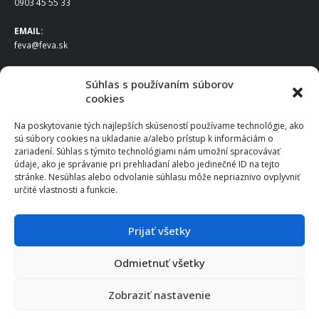
0903 45 55 33
EMAIL:
feva@feva.sk
SPOLOČNOSŤ
Súhlas s používaním súborov
cookies
FEVA Slovakia SK s.r.o.
Staviteľská ul.
Na poskytovanie tých najlepších skúseností používame technológie, ako
831 04 Bratislava
sú súbory cookies na ukladanie a/alebo prístup k informáciám o
IČO
: 50922688
zariadení. Súhlas s týmito technológiami nám umožní spracovávať
DIČ
: 2120539388
údaje, ako je správanie pri prehliadaní alebo jedinečné ID na tejto
stránke. Nesúhlas alebo odvolanie súhlasu môže nepriaznivo ovplyvniť
IČ DPH
: SK2120539388
určité vlastnosti a funkcie.
Otváracie hodiny
:
Po – Pia: 8:00 – 16:30
Prijať všetky
Odmietnuť všetky
© 2025 FEVA Slovakia SK s.r.o., všetky práva vyhradené.
Zobraziť nastavenie