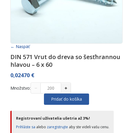
← Naspäť
DIN 571 Vrut do dreva so šesťhrannou
hlavou – 6 x 60
0,02470
€
−
+
Množstvo:
Pridať do košíka
Registrovaní užívatelia ušetria až 3%!
Prihláste sa
alebo
zaregistrujte
aby ste videli vašu cenu.