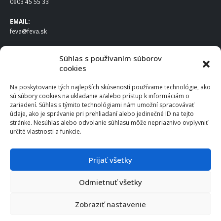
0903 45 55 33
EMAIL:
feva@feva.sk
SPOLOČNOSŤ
Súhlas s používaním súborov
cookies
FEVA Slovakia SK s.r.o.
Staviteľská ul.
Na poskytovanie tých najlepších skúseností používame technológie, ako
831 04 Bratislava
sú súbory cookies na ukladanie a/alebo prístup k informáciám o
IČO
: 50922688
zariadení. Súhlas s týmito technológiami nám umožní spracovávať
DIČ
: 2120539388
údaje, ako je správanie pri prehliadaní alebo jedinečné ID na tejto
stránke. Nesúhlas alebo odvolanie súhlasu môže nepriaznivo ovplyvniť
IČ DPH
: SK2120539388
určité vlastnosti a funkcie.
Otváracie hodiny
:
Po – Pia: 8:00 – 16:30
Prijať všetky
Odmietnuť všetky
© 2025 FEVA Slovakia SK s.r.o., všetky práva vyhradené.
Zobraziť nastavenie