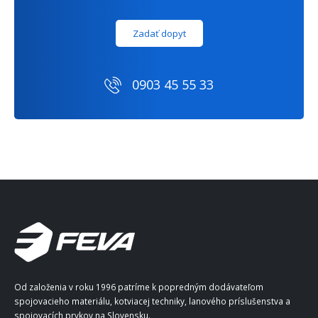
Zadať dopyt
0903 45 55 33
Od založenia v roku 1996 patríme k popredným dodávateľom
spojovacieho materiálu, kotviacej techniky, lanového príslušenstva a
spojovacích prvkov na Slovensku.