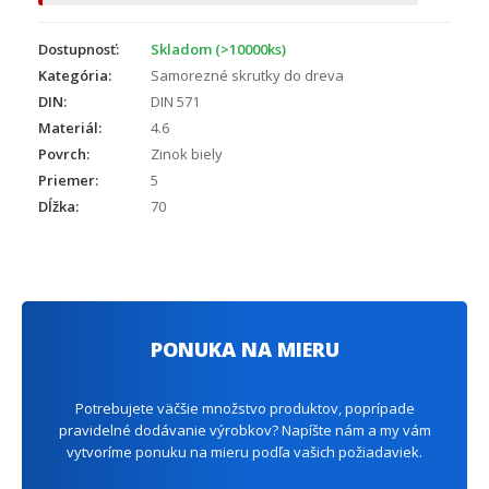
Dostupnosť:
Skladom (>10000ks)
Kategória:
Samorezné skrutky do dreva
DIN:
DIN 571
Materiál:
4.6
Povrch:
Zinok biely
Priemer:
5
Dĺžka:
70
PONUKA NA MIERU
Potrebujete väčšie množstvo produktov, poprípade
pravidelné dodávanie výrobkov? Napíšte nám a my vám
vytvoríme ponuku na mieru podľa vašich požiadaviek.