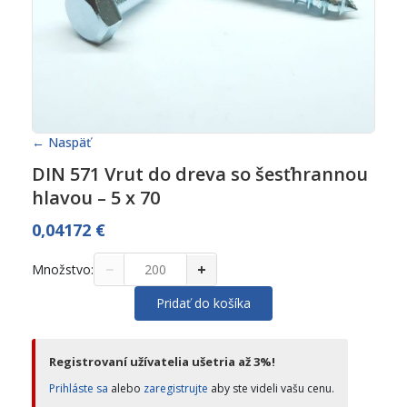
← Naspäť
DIN 571 Vrut do dreva so šesťhrannou
hlavou – 5 x 70
0,04172
€
−
+
Množstvo:
Pridať do košíka
Registrovaní užívatelia ušetria až 3%!
Prihláste sa
alebo
zaregistrujte
aby ste videli vašu cenu.