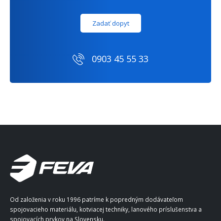
Zadať dopyt
0903 45 55 33
Od založenia v roku 1996 patríme k popredným dodávateľom
spojovacieho materiálu, kotviacej techniky, lanového príslušenstva a
spojovacích prvkov na Slovensku.