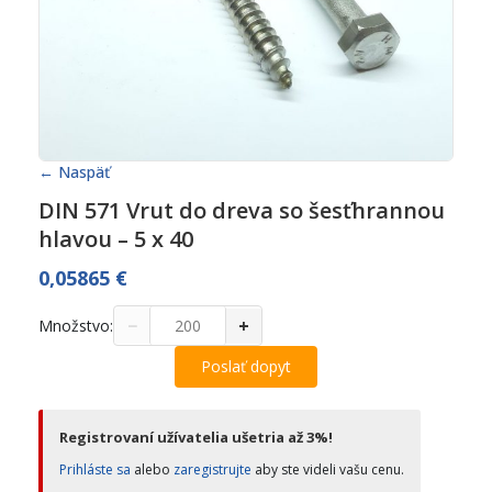
← Naspäť
DIN 571 Vrut do dreva so šesťhrannou
hlavou – 5 x 40
0,05865
€
−
+
Množstvo:
Poslať dopyt
Registrovaní užívatelia ušetria až 3%!
Prihláste sa
alebo
zaregistrujte
aby ste videli vašu cenu.