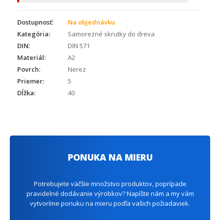
Dostupnosť:
Na objednávku
Kategória:
Samorezné skrutky do dreva
DIN:
DIN 571
Materiál:
A2
Povrch:
Nerez
Priemer:
5
Dĺžka:
40
PONUKA NA MIERU
Potrebujete väčšie množstvo produktov, poprípade
pravidelné dodávanie výrobkov? Napíšte nám a my vám
vytvoríme ponuku na mieru podľa vašich požiadaviek.