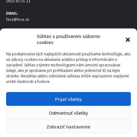
0903 45 55 33
EMAIL:
feva@feva.sk
SPOLOČNOSŤ
Súhlas s používaním súborov
cookies
FEVA Slovakia SK s.r.o.
Staviteľská ul.
Na poskytovanie tých najlepších skúseností používame technológie, ako
831 04 Bratislava
sú súbory cookies na ukladanie a/alebo prístup k informáciám o
IČO
: 50922688
zariadení. Súhlas s týmito technológiami nám umožní spracovávať
DIČ
: 2120539388
údaje, ako je správanie pri prehliadaní alebo jedinečné ID na tejto
stránke. Nesúhlas alebo odvolanie súhlasu môže nepriaznivo ovplyvniť
IČ DPH
: SK2120539388
určité vlastnosti a funkcie.
Otváracie hodiny
:
Po – Pia: 8:00 – 16:30
Prijať všetky
Odmietnuť všetky
© 2025 FEVA Slovakia SK s.r.o., všetky práva vyhradené.
Zobraziť nastavenie