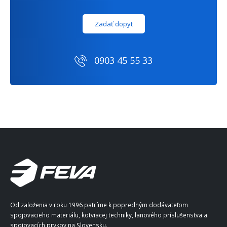
Zadať dopyt
0903 45 55 33
Od založenia v roku 1996 patríme k popredným dodávateľom
spojovacieho materiálu, kotviacej techniky, lanového príslušenstva a
spojovacích prvkov na Slovensku.