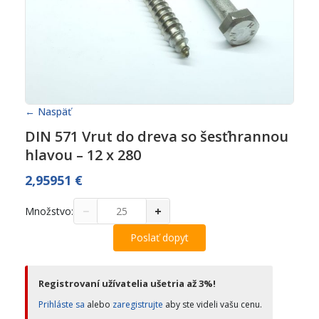
← Naspäť
DIN 571 Vrut do dreva so šesťhrannou
hlavou – 12 x 280
2,95951
€
−
+
Množstvo:
Poslať dopyt
Registrovaní užívatelia ušetria až 3%!
Prihláste sa
alebo
zaregistrujte
aby ste videli vašu cenu.