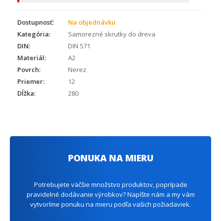
Dostupnosť:
Na objednávku
Kategória:
Samorezné skrutky do dreva
DIN:
DIN 571
Materiál:
A2
Povrch:
Nerez
Priemer:
12
Dĺžka:
280
PONUKA NA MIERU
Potrebujete väčšie množstvo produktov, poprípade
pravidelné dodávanie výrobkov? Napíšte nám a my vám
vytvoríme ponuku na mieru podľa vašich požiadaviek.