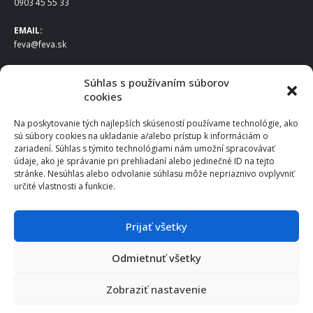
0903 45 55 33
EMAIL:
feva@feva.sk
SPOLOČNOSŤ
Súhlas s používaním súborov
cookies
FEVA Slovakia SK s.r.o.
Staviteľská ul.
Na poskytovanie tých najlepších skúseností používame technológie, ako
831 04 Bratislava
sú súbory cookies na ukladanie a/alebo prístup k informáciám o
IČO
: 50922688
zariadení. Súhlas s týmito technológiami nám umožní spracovávať
DIČ
: 2120539388
údaje, ako je správanie pri prehliadaní alebo jedinečné ID na tejto
stránke. Nesúhlas alebo odvolanie súhlasu môže nepriaznivo ovplyvniť
IČ DPH
: SK2120539388
určité vlastnosti a funkcie.
Otváracie hodiny
:
Po – Pia: 8:00 – 16:30
Prijať všetky
Odmietnuť všetky
© 2025 FEVA Slovakia SK s.r.o., všetky práva vyhradené.
Zobraziť nastavenie