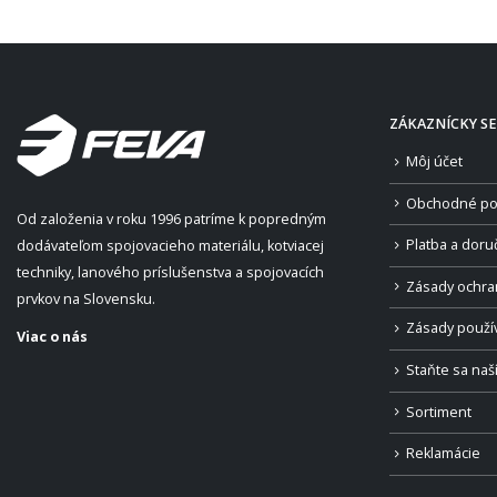
ZÁKAZNÍCKY SE
Môj účet
Obchodné po
Od založenia v roku 1996 patríme k popredným
Platba a doru
dodávateľom spojovacieho materiálu, kotviacej
techniky, lanového príslušenstva a spojovacích
Zásady ochra
prvkov na Slovensku.
Zásady použí
Viac o nás
Staňte sa na
Sortiment
Reklamácie