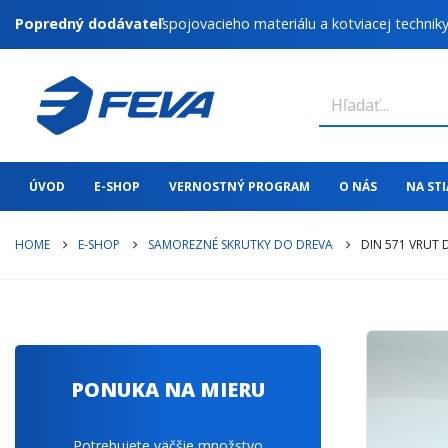
Popredný dodávateľ
spojovacieho materiálu a kotviacej technik
ÚVOD
E-SHOP
VERNOSTNÝ PROGRAM
O NÁS
NA ST
HOME
E-SHOP
SAMOREZNÉ SKRUTKY DO DREVA
DIN 571 VRUT 
PONUKA NA MIERU
Potrebujete väčšie množstvo