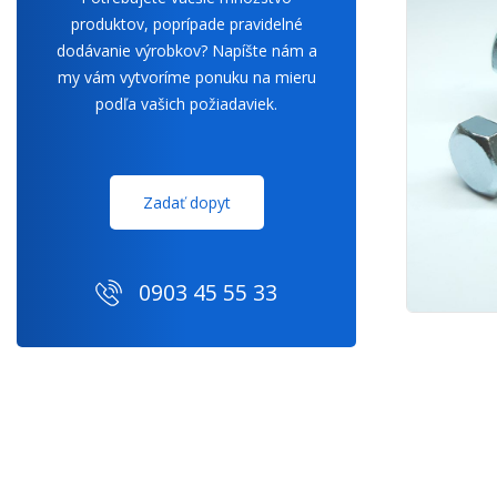
produktov, poprípade pravidelné
dodávanie výrobkov? Napíšte nám a
my vám vytvoríme ponuku na mieru
podľa vašich požiadaviek.
Zadať dopyt
0903 45 55 33