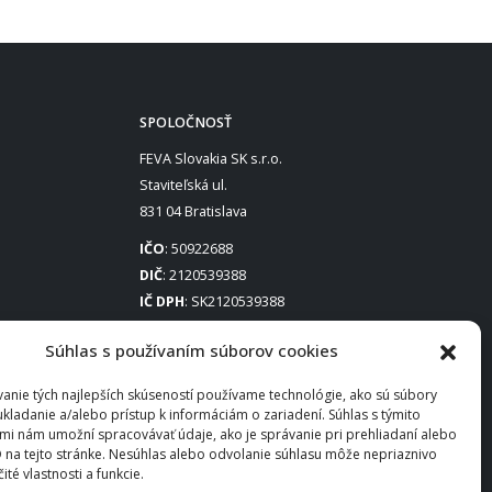
SPOLOČNOSŤ
FEVA Slovakia SK s.r.o.
Staviteľská ul.
831 04 Bratislava
IČO
: 50922688
DIČ
: 2120539388
IČ DPH
: SK2120539388
Otváracie hodiny
:
Súhlas s používaním súborov cookies
Po – Pia: 8:00 – 16:30
anie tých najlepších skúseností používame technológie, ako sú súbory
ukladanie a/alebo prístup k informáciám o zariadení. Súhlas s týmito
mi nám umožní spracovávať údaje, ako je správanie pri prehliadaní alebo
D na tejto stránke. Nesúhlas alebo odvolanie súhlasu môže nepriaznivo
čité vlastnosti a funkcie.