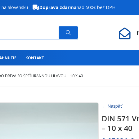
y na Slovensku
Doprava zdarma
nad 500€ bez DPH
IAHNUTIE
KONTAKT
DO DREVA SO ŠESŤHRANNOU HLAVOU – 10 X 40
← Naspäť
DIN 571 V
– 10 x 40