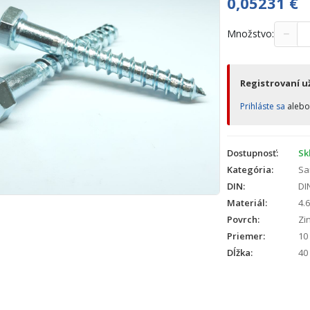
0,05231
€
−
Množstvo:
Registrovaní už
Prihláste sa
aleb
Dostupnosť:
Sk
Kategória:
Sa
DIN:
DI
Materiál:
4.6
Povrch:
Zin
Priemer:
10
Dĺžka:
40