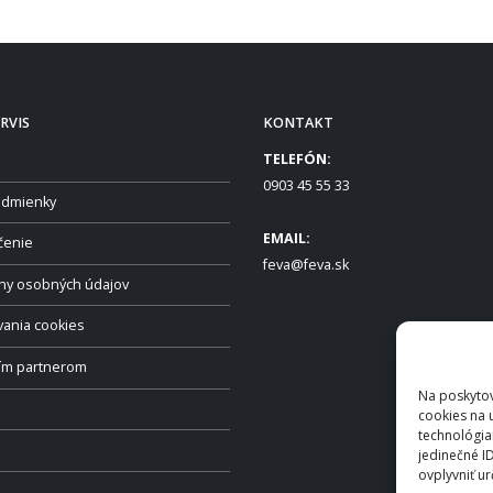
RVIS
KONTAKT
TELEFÓN:
0903 45 55 33
dmienky
EMAIL:
čenie
feva@feva.sk
ny osobných údajov
vania cookies
ším partnerom
Na poskytov
cookies na 
technológia
jedinečné I
ovplyvniť ur