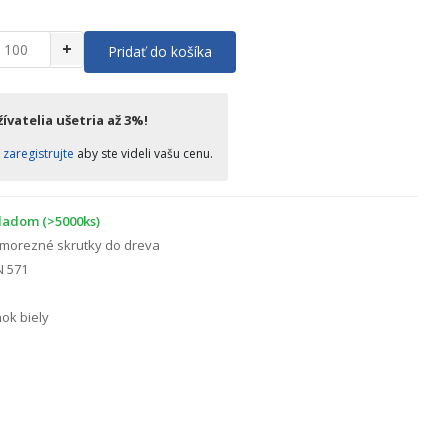
+
Pridať do košíka
ívatelia ušetria až 3%!
o
zaregistrujte
aby ste videli vašu cenu.
ladom (>5000ks)
morezné skrutky do dreva
N 571
ok biely