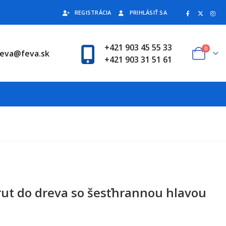
REGISTRÁCIA
PRIHLÁSIŤ SA
+421 903 45 55 33
0
feva@feva.sk
+421 903 31 51 61
rut do dreva so šesťhrannou hlavou