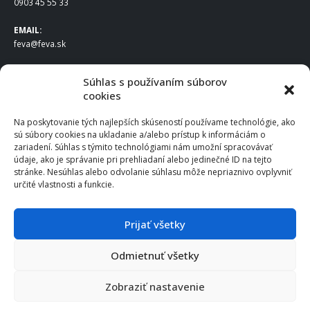
0903 45 55 33
EMAIL:
feva@feva.sk
SPOLOČNOSŤ
Súhlas s používaním súborov
cookies
FEVA Slovakia SK s.r.o.
Staviteľská ul.
Na poskytovanie tých najlepších skúseností používame technológie, ako
831 04 Bratislava
sú súbory cookies na ukladanie a/alebo prístup k informáciám o
IČO
: 50922688
zariadení. Súhlas s týmito technológiami nám umožní spracovávať
DIČ
: 2120539388
údaje, ako je správanie pri prehliadaní alebo jedinečné ID na tejto
stránke. Nesúhlas alebo odvolanie súhlasu môže nepriaznivo ovplyvniť
IČ DPH
: SK2120539388
určité vlastnosti a funkcie.
Otváracie hodiny
:
Po – Pia: 8:00 – 16:30
Prijať všetky
Odmietnuť všetky
© 2025 FEVA Slovakia SK s.r.o., všetky práva vyhradené.
Zobraziť nastavenie