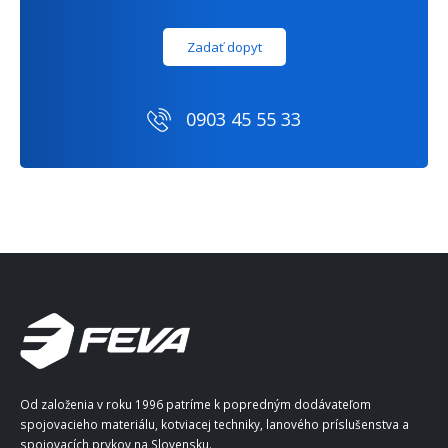
Zadať dopyt
0903 45 55 33
Od založenia v roku 1996 patríme k popredným dodávateľom
spojovacieho materiálu, kotviacej techniky, lanového príslušenstva a
spojovacích prvkov na Slovensku.