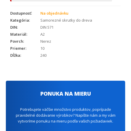
Dostupnosť:
Na objednávku
Kategória:
Samorezné skrutky do dreva
DIN:
DIN 571
Materiál:
A2
Povrch:
Nerez
Priemer:
10
Dĺžka:
240
PONUKA NA MIERU
Potrebujete väčšie množstvo produktov, poprípade
pravidelné dodávanie výrobkov? Napíšte nám a my vám
vytvoríme ponuku na mieru podľa vašich požiadaviek.