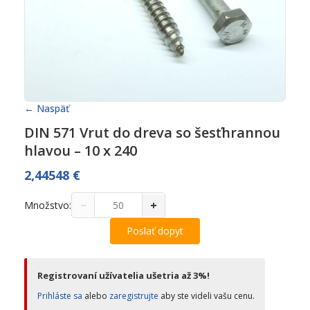
← Naspäť
DIN 571 Vrut do dreva so šesťhrannou
hlavou – 10 x 240
2,44548
€
−
+
Množstvo:
Poslať dopyt
Registrovaní užívatelia ušetria až 3%!
Prihláste sa
alebo
zaregistrujte
aby ste videli vašu cenu.