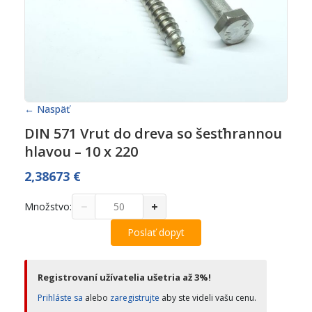
← Naspäť
DIN 571 Vrut do dreva so šesťhrannou
hlavou – 10 x 220
2,38673
€
−
+
Množstvo:
Poslať dopyt
Registrovaní užívatelia ušetria až 3%!
Prihláste sa
alebo
zaregistrujte
aby ste videli vašu cenu.