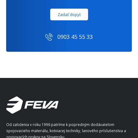
Zadať dopyt
0903 45 55 33
Od založenia v roku 1996 patríme k popredným dodávateľom
spojovacieho materiálu, kotviacej techniky, lanového príslušenstva a
spojovacích prvkov na Slovensku.