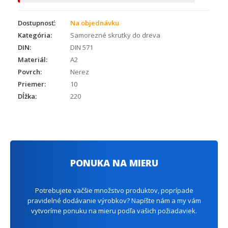
Dostupnosť:
Na objednávku
Kategória:
Samorezné skrutky do dreva
DIN:
DIN 571
Materiál:
A2
Povrch:
Nerez
Priemer:
10
Dĺžka:
220
PONUKA NA MIERU
Potrebujete väčšie množstvo produktov, poprípade
pravidelné dodávanie výrobkov? Napíšte nám a my vám
vytvoríme ponuku na mieru podľa vašich požiadaviek.