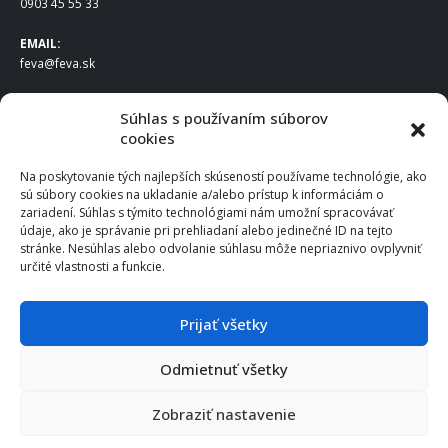
0903 45 55 33
EMAIL:
feva@feva.sk
SPOLOČNOSŤ
Súhlas s používaním súborov
cookies
FEVA Slovakia SK s.r.o.
Staviteľská ul.
Na poskytovanie tých najlepších skúseností používame technológie, ako
831 04 Bratislava
sú súbory cookies na ukladanie a/alebo prístup k informáciám o
IČO
: 50922688
zariadení. Súhlas s týmito technológiami nám umožní spracovávať
DIČ
: 2120539388
údaje, ako je správanie pri prehliadaní alebo jedinečné ID na tejto
stránke. Nesúhlas alebo odvolanie súhlasu môže nepriaznivo ovplyvniť
IČ DPH
: SK2120539388
určité vlastnosti a funkcie.
Otváracie hodiny
:
Po – Pia: 8:00 – 16:30
Prijať všetky
Odmietnuť všetky
© 2025 FEVA Slovakia SK s.r.o., všetky práva vyhradené.
Zobraziť nastavenie