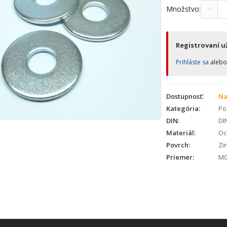
−
Množstvo:
Registrovaní už
Prihláste sa
aleb
Dostupnosť:
Na
Kategória:
Po
DIN:
DI
Materiál:
Oc
Povrch:
Zin
Priemer:
M0