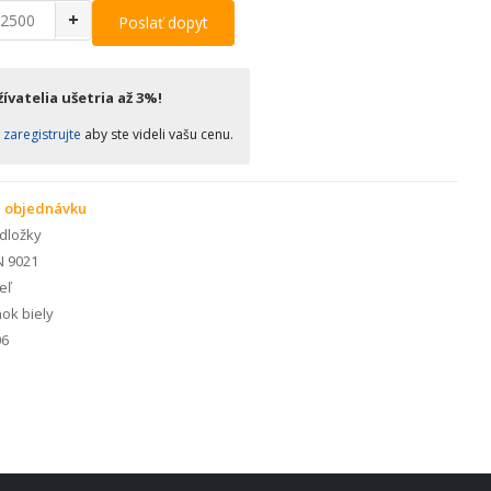
+
Poslať dopyt
ívatelia ušetria až 3%!
o
zaregistrujte
aby ste videli vašu cenu.
 objednávku
dložky
N 9021
eľ
ok biely
6