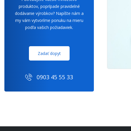
produktov, poprípade pravidelné
dodávanie výrobkov? Napíšte nám a
my vám vytvoríme ponuku na mieru
podľa vašich požiadaviek.
Zadať dopyt
0903 45 55 33