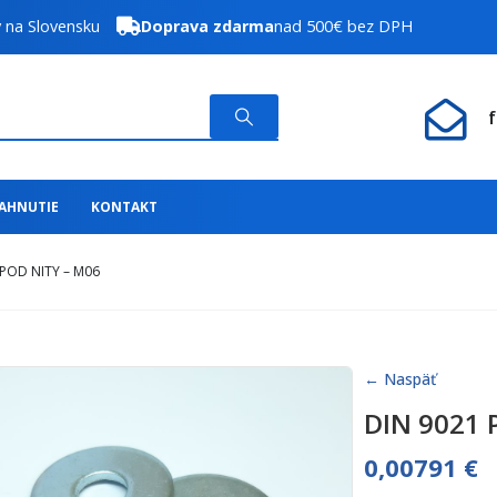
y na Slovensku
Doprava zdarma
nad 500€ bez DPH
IAHNUTIE
KONTAKT
POD NITY – M06
← Naspäť
DIN 9021 
0,00791
€