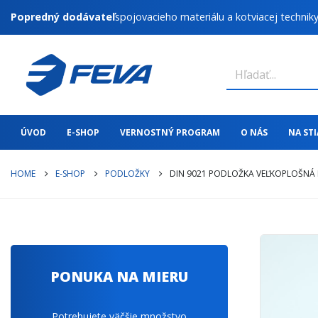
Popredný dodávateľ
spojovacieho materiálu a kotviacej technik
ÚVOD
E-SHOP
VERNOSTNÝ PROGRAM
O NÁS
NA ST
HOME
E-SHOP
PODLOŽKY
DIN 9021 PODLOŽKA VEĽKOPLOŠNÁ 
PONUKA NA MIERU
Potrebujete väčšie množstvo