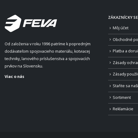
ZÁKAZNÍCKY SE
Môj účet
Obchodné po
Od založenia v roku 1996 patríme k popredným
Platba a doru
dodávateľom spojovacieho materiálu, kotviacej
techniky, lanového príslušenstva a spojovacích
Zásady ochra
prvkov na Slovensku.
Zásady použí
Viac o nás
Staňte sa na
Sortiment
Reklamácie