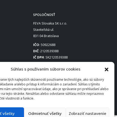
SPOLOČNOSŤ
FEVA Slovakia SK s.r.o.
Staviteľská ul.
831 04 Bratislava
IČO
: 50922688
DIČ
: 2120539388
IČ DPH
: SK2120539388
Otváracie hodiny
:
Súhlas s používaním súborov cookies
Po – Pia: 8:00 – 16:30
anie tých najlepších skúseností používame technológie, ako sú súbory
ukladanie a/alebo prístup k informáciám o zariadení. Súhlas s týmito
mi nám umožní spracovávať údaje, ako je správanie pri prehliadaní alebo
D na tejto stránke. Nesúhlas alebo odvolanie súhlasu môže nepriaznivo
čité vlastnosti a funkcie.
ať všetky
Odmietnuť všetky
Zobraziť nastavenie