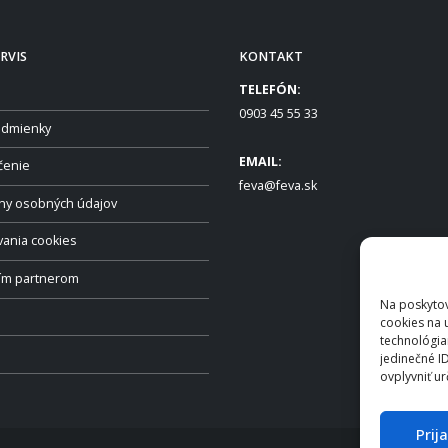
RVIS
KONTAKT
TELEFÓN:
0903 45 55 33
dmienky
EMAIL:
čenie
feva@feva.sk
ny osobných údajov
vania cookies
ším partnerom
Na poskytov
cookies na 
technológia
jedinečné I
ovplyvniť ur
Prij