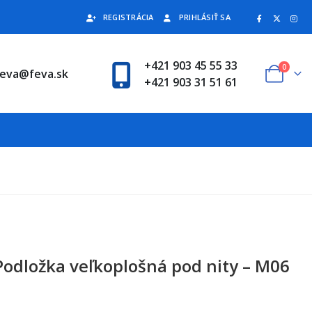
REGISTRÁCIA
PRIHLÁSIŤ SA
+421 903 45 55 33
0
feva@feva.sk
+421 903 31 51 61
Podložka veľkoplošná pod nity – M06