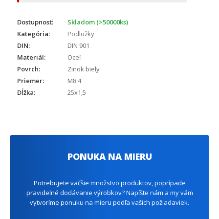
Dostupnosť:
Skladom (>50000ks)
Kategória:
Podložky
DIN:
DIN 901
Materiál:
Oceľ
Povrch:
Zinok biely
Priemer:
M8.4
Dĺžka:
25x1,5
PONUKA NA MIERU
Potrebujete väčšie množstvo produktov, poprípade
pravidelné dodávanie výrobkov? Napíšte nám a my vám
vytvoríme ponuku na mieru podľa vašich požiadaviek.