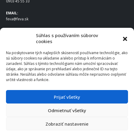
0903 45 55 33
EMAIL:
feva@feva.sk
SPOLOČNOSŤ
Súhlas s používaním súborov
cookies
FEVA Slovakia SK s.r.o.
Staviteľská ul.
Na poskytovanie tých najlepších skúseností používame technológie, ako
831 04 Bratislava
sú súbory cookies na ukladanie a/alebo prístup k informáciám o
IČO
: 50922688
zariadení. Súhlas s týmito technológiami nám umožní spracovávať
DIČ
: 2120539388
údaje, ako je správanie pri prehliadaní alebo jedinečné ID na tejto
stránke. Nesúhlas alebo odvolanie súhlasu môže nepriaznivo ovplyvniť
IČ DPH
: SK2120539388
určité vlastnosti a funkcie.
Otváracie hodiny
:
Po – Pia: 8:00 – 16:30
Prijať všetky
Odmietnuť všetky
© 2025 FEVA Slovakia SK s.r.o., všetky práva vyhradené.
Zobraziť nastavenie