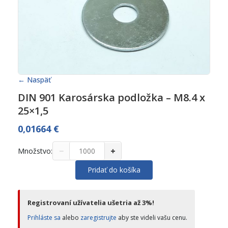
← Naspäť
DIN 901 Karosárska podložka – M8.4 x
25×1,5
0,01664
€
−
+
Množstvo:
Pridať do košíka
Registrovaní užívatelia ušetria až 3%!
Prihláste sa
alebo
zaregistrujte
aby ste videli vašu cenu.