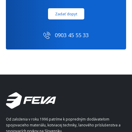
Zadať dopyt
0903 45 55 33
Od založenia v roku 1996 patríme k popredným dodávateľom
spojovacieho materiálu, kotviacej techniky, lanového príslušenstva a
spojovacích prvkov na Slovensku.