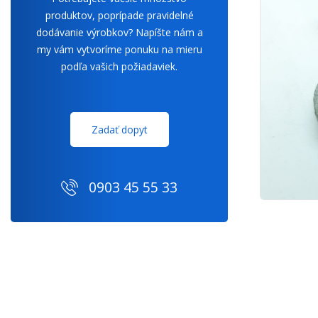
produktov, poprípade pravidelné
dodávanie výrobkov? Napíšte nám a
my vám vytvoríme ponuku na mieru
podľa vašich požiadaviek.
Zadať dopyt
0903 45 55 33