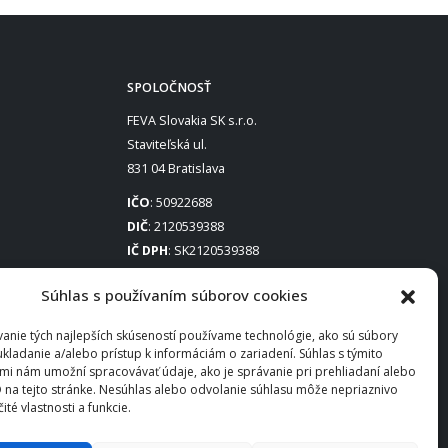
SPOLOČNOSŤ
FEVA Slovakia SK s.r.o.
Staviteľská ul.
831 04 Bratislava
IČO
: 50922688
DIČ
: 2120539388
IČ DPH
: SK2120539388
Otváracie hodiny
:
Súhlas s používaním súborov cookies
Po – Pia: 8:00 – 16:30
anie tých najlepších skúseností používame technológie, ako sú súbory
ukladanie a/alebo prístup k informáciám o zariadení. Súhlas s týmito
mi nám umožní spracovávať údaje, ako je správanie pri prehliadaní alebo
D na tejto stránke. Nesúhlas alebo odvolanie súhlasu môže nepriaznivo
čité vlastnosti a funkcie.