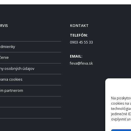
RVIS
KONTAKT
TELEFÓN:
0903 45 55 33
dmienky
EMAIL:
čenie
feva@feva.sk
ny osobných údajov
vania cookies
ším partnerom
Na poskytov
cookies na 
technológia
jedinečné I
ovplyvniť ur