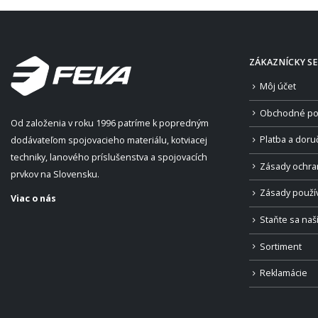
ZÁKAZNÍCKY SE
Môj účet
Obchodné po
Od založenia v roku 1996 patríme k popredným
Platba a doru
dodávateľom spojovacieho materiálu, kotviacej
techniky, lanového príslušenstva a spojovacích
Zásady ochra
prvkov na Slovensku.
Zásady použí
Viac o nás
Staňte sa na
Sortiment
Reklamácie