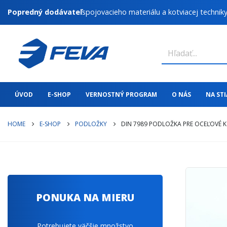
Popredný dodávateľ
spojovacieho materiálu a kotviacej technik
ÚVOD
E-SHOP
VERNOSTNÝ PROGRAM
O NÁS
NA ST
HOME
E-SHOP
PODLOŽKY
DIN 7989 PODLOŽKA PRE OCEĽOVÉ 
PONUKA NA MIERU
Potrebujete väčšie množstvo