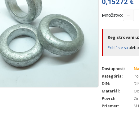
0,15272
€
−
Množstvo:
Registrovaní už
Prihláste sa
aleb
Dostupnosť:
Na
Kategória:
Po
DIN:
DI
Materiál:
Oc
Povrch:
Zin
Priemer:
M1