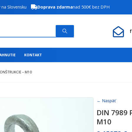
y na Slovensku
Doprava zdarma
nad 500€ bez DPH
IAHNUTIE
KONTAKT
KONŠTRUKCIE – M10
← Naspäť
DIN 7989 P
M10