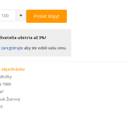
+
Poslať dopyt
ívatelia ušetria až 3%!
o
zaregistrujte
aby ste videli vašu cenu.
 objednávku
dložky
N 7989
eľ
ok Žiarový
0