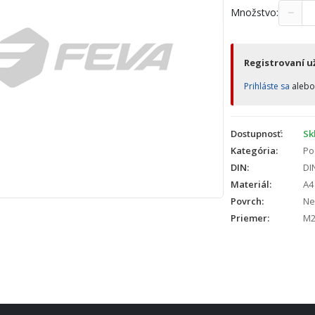
−
Množstvo:
Registrovaní už
Prihláste sa
aleb
Dostupnosť:
Sk
Kategória:
Po
DIN:
DI
Materiál:
A4
Povrch:
Ne
Priemer:
M2