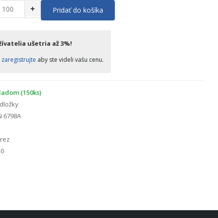
+
Pridať do košíka
ívatelia ušetria až 3%!
o
zaregistrujte
aby ste videli vašu cenu.
ladom (150ks)
dložky
N 6798A
rez
0