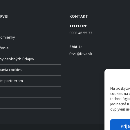
RVIS
KONTAKT
TELEFÓN:
0903 45 55 33
dmienky
EMAIL:
čenie
feva@feva.sk
ny osobných údajov
vania cookies
ším partnerom
Na poskytov
cookies na 
technológia
jedinečné I
ovplyvniť ur
Prij