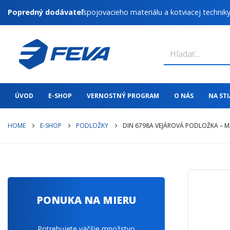
Popredný dodávateľ
spojovacieho materiálu a kotviacej technik
ÚVOD
E-SHOP
VERNOSTNÝ PROGRAM
O NÁS
NA ST
HOME
E-SHOP
PODLOŽKY
DIN 6798A VEJÁROVÁ PODLOŽKA – M
PONUKA NA MIERU
Potrebujete väčšie množstvo