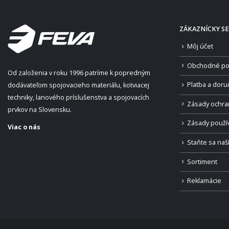
ZÁKAZNÍCKY SE
Môj účet
Obchodné po
Od založenia v roku 1996 patríme k popredným
Platba a doru
dodávateľom spojovacieho materiálu, kotviacej
techniky, lanového príslušenstva a spojovacích
Zásady ochra
prvkov na Slovensku.
Zásady použí
Viac o nás
Staňte sa na
Sortiment
Reklamácie