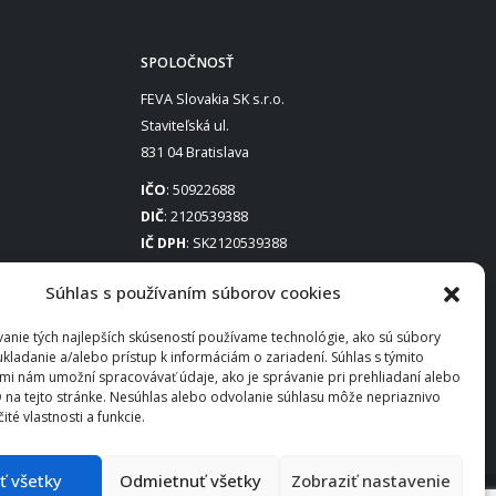
SPOLOČNOSŤ
FEVA Slovakia SK s.r.o.
Staviteľská ul.
831 04 Bratislava
IČO
: 50922688
DIČ
: 2120539388
IČ DPH
: SK2120539388
Otváracie hodiny
:
Súhlas s používaním súborov cookies
Po – Pia: 8:00 – 16:30
anie tých najlepších skúseností používame technológie, ako sú súbory
ukladanie a/alebo prístup k informáciám o zariadení. Súhlas s týmito
mi nám umožní spracovávať údaje, ako je správanie pri prehliadaní alebo
D na tejto stránke. Nesúhlas alebo odvolanie súhlasu môže nepriaznivo
čité vlastnosti a funkcie.
ať všetky
Odmietnuť všetky
Zobraziť nastavenie