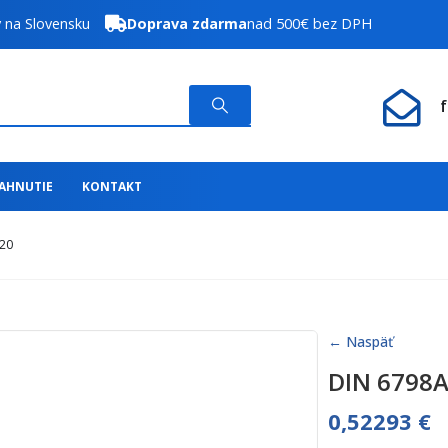
y na Slovensku
Doprava zdarma
nad 500€ bez DPH
IAHNUTIE
KONTAKT
20
← Naspäť
DIN 6798A
0,52293
€