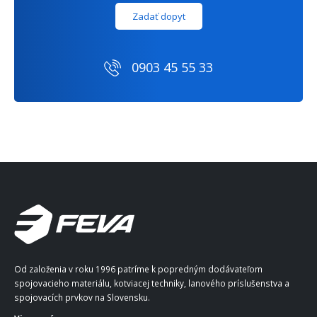
Zadať dopyt
0903 45 55 33
Od založenia v roku 1996 patríme k popredným dodávateľom
spojovacieho materiálu, kotviacej techniky, lanového príslušenstva a
spojovacích prvkov na Slovensku.