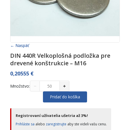
← Naspäť
DIN 440R Velkoplošná podložka pre
drevené konštrukcie – M16
0,20555
€
−
+
Množstvo:
Pridať do košíka
Registrovaní užívatelia ušetria až 3%!
Prihláste sa
alebo
zaregistrujte
aby ste videli vašu cenu.