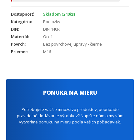
Dostupnosť:
Skladom (240ks)
Kategória:
Podložky
DIN:
DIN 440R
Materiál:
Oceľ
Povrch:
Bez povrchovej úpravy - čierne
Priemer:
M16
PONUKA NA MIERU
Potrebujete väčšie množstvo produktov, poprípade
pravidelné dodávanie výrobkov? Napíšte nám a my vám
vytvoríme ponuku na mieru podľa vašich požiadaviek.