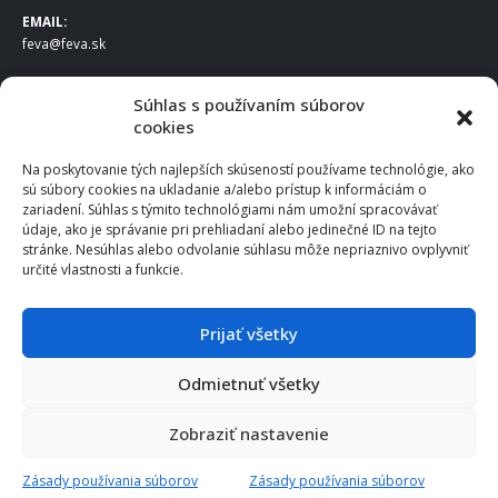
EMAIL:
feva@feva.sk
SPOLOČNOSŤ
Súhlas s používaním súborov
cookies
FEVA Slovakia SK s.r.o.
Staviteľská ul.
Na poskytovanie tých najlepších skúseností používame technológie, ako
831 04 Bratislava
sú súbory cookies na ukladanie a/alebo prístup k informáciám o
IČO
: 50922688
zariadení. Súhlas s týmito technológiami nám umožní spracovávať
DIČ
: 2120539388
údaje, ako je správanie pri prehliadaní alebo jedinečné ID na tejto
stránke. Nesúhlas alebo odvolanie súhlasu môže nepriaznivo ovplyvniť
IČ DPH
: SK2120539388
určité vlastnosti a funkcie.
Otváracie hodiny
:
Po – Pia: 8:00 – 16:30
Prijať všetky
Odmietnuť všetky
© 2025 FEVA Slovakia SK s.r.o., všetky práva vyhradené.
Zobraziť nastavenie
Zásady používania súborov
Zásady používania súborov