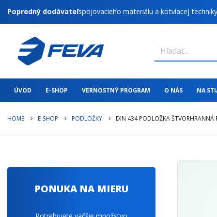
Popredný dodávateľ
spojovacieho materiálu a kotviacej technik
ÚVOD
E-SHOP
VERNOSTNÝ PROGRAM
O NÁS
NA ST
HOME
E-SHOP
PODLOŽKY
DIN 434 PODLOŽKA ŠTVORHRANNÁ P
PONUKA NA MIERU
Potrebujete väčšie množstvo