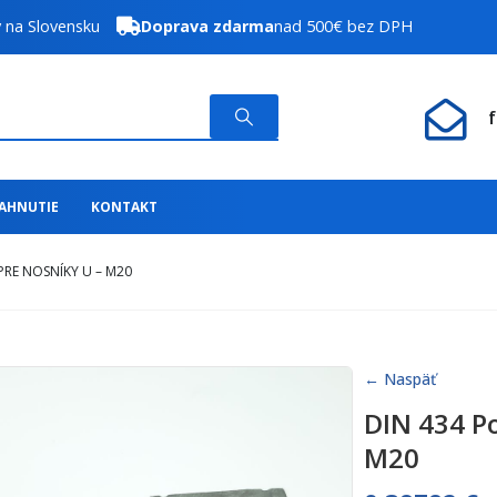
y na Slovensku
Doprava zdarma
nad 500€ bez DPH
IAHNUTIE
KONTAKT
RE NOSNÍKY U – M20
← Naspäť
DIN 434 P
M20