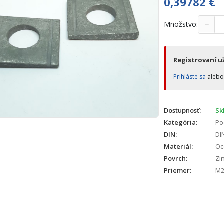
0,39782
€
−
Množstvo:
Registrovaní už
Prihláste sa
aleb
Dostupnosť:
Sk
Kategória:
Po
DIN:
DI
Materiál:
Oc
Povrch:
Zin
Priemer:
M2