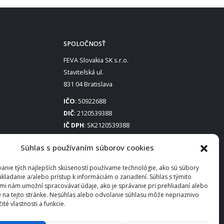
SPOLOČNOSŤ
FEVA Slovakia SK s.r.o.
Staviteľská ul.
831 04 Bratislava
IČO
: 50922688
DIČ
: 2120539388
IČ DPH
: SK2120539388
Otváracie hodiny
:
Súhlas s používaním súborov cookies
Po – Pia: 8:00 – 16:30
anie tých najlepších skúseností používame technológie, ako sú súbory
ukladanie a/alebo prístup k informáciám o zariadení. Súhlas s týmito
mi nám umožní spracovávať údaje, ako je správanie pri prehliadaní alebo
D na tejto stránke. Nesúhlas alebo odvolanie súhlasu môže nepriaznivo
čité vlastnosti a funkcie.