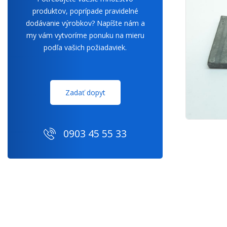
produktov, poprípade pravidelné
dodávanie výrobkov? Napíšte nám a
my vám vytvoríme ponuku na mieru
podľa vašich požiadaviek.
Zadať dopyt
0903 45 55 33