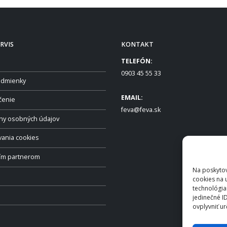
RVIS
KONTAKT
TELEFÓN:
0903 45 55 33
dmienky
EMAIL:
čenie
feva@feva.sk
ny osobných údajov
vania cookies
ším partnerom
Na poskytov
cookies na 
technológia
jedinečné I
ovplyvniť ur