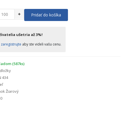
+
Pridať do košíka
ívatelia ušetria až 3%!
o
zaregistrujte
aby ste videli vašu cenu.
ladom (587ks)
dložky
N 434
eľ
ok Žiarový
0