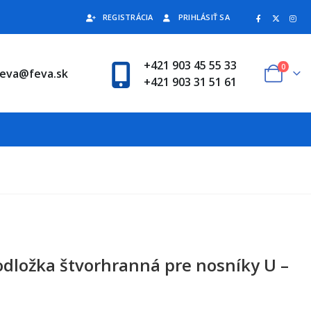
REGISTRÁCIA
PRIHLÁSIŤ SA
+421 903 45 55 33
0
feva@feva.sk
+421 903 31 51 61
odložka štvorhranná pre nosníky U –