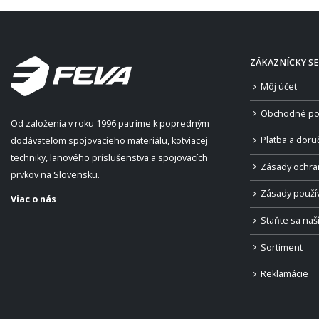
ZÁKAZNÍCKY SE
Môj účet
Obchodné po
Od založenia v roku 1996 patríme k popredným
Platba a doru
dodávateľom spojovacieho materiálu, kotviacej
techniky, lanového príslušenstva a spojovacích
Zásady ochra
prvkov na Slovensku.
Zásady použí
Viac o nás
Staňte sa na
Sortiment
Reklamácie