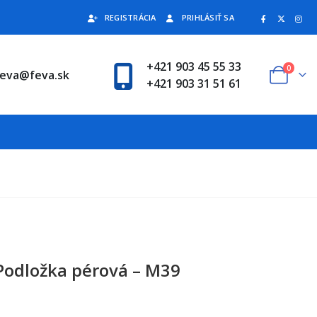
REGISTRÁCIA
PRIHLÁSIŤ SA
+421 903 45 55 33
0
feva@feva.sk
+421 903 31 51 61
Podložka pérová – M39