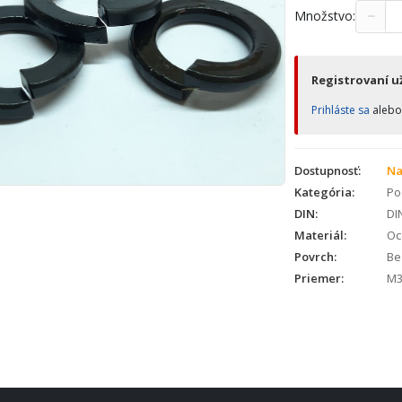
−
Množstvo:
Registrovaní už
Prihláste sa
aleb
Dostupnosť:
Na
Kategória:
Po
DIN:
DI
Materiál:
Oc
Povrch:
Bez
Priemer:
M3