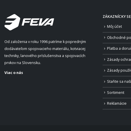
ZÁKAZNÍCKY SE
Môj účet
Obchodné po
Od založenia v roku 1996 patríme k popredným
Platba a doru
dodávateľom spojovacieho materiálu, kotviacej
techniky, lanového príslušenstva a spojovacích
Zásady ochra
prvkov na Slovensku.
Zásady použí
Viac o nás
Staňte sa na
Sortiment
Reklamácie