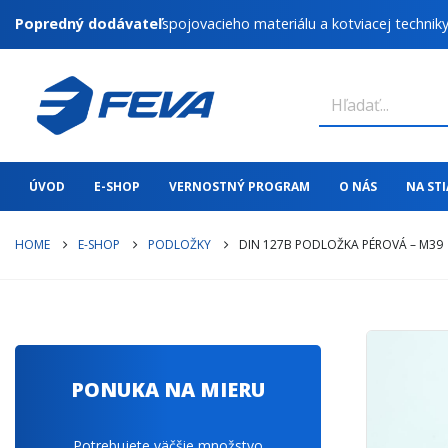
Popredný dodávateľ
spojovacieho materiálu a kotviacej technik
ÚVOD
E-SHOP
VERNOSTNÝ PROGRAM
O NÁS
NA ST
HOME
E-SHOP
PODLOŽKY
DIN 127B PODLOŽKA PÉROVÁ – M39
PONUKA NA MIERU
Potrebujete väčšie množstvo