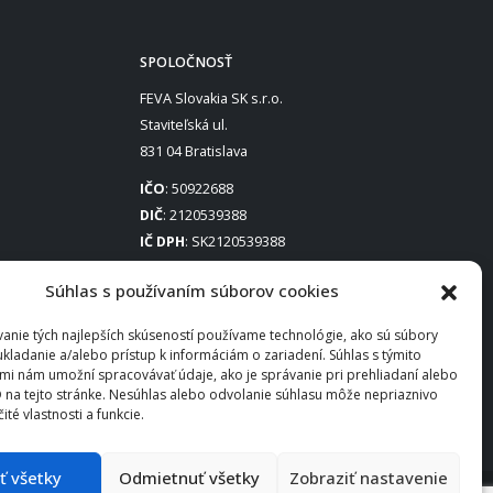
SPOLOČNOSŤ
FEVA Slovakia SK s.r.o.
Staviteľská ul.
831 04 Bratislava
IČO
: 50922688
DIČ
: 2120539388
IČ DPH
: SK2120539388
Otváracie hodiny
:
Súhlas s používaním súborov cookies
Po – Pia: 8:00 – 16:30
anie tých najlepších skúseností používame technológie, ako sú súbory
ukladanie a/alebo prístup k informáciám o zariadení. Súhlas s týmito
mi nám umožní spracovávať údaje, ako je správanie pri prehliadaní alebo
D na tejto stránke. Nesúhlas alebo odvolanie súhlasu môže nepriaznivo
čité vlastnosti a funkcie.
ať všetky
Odmietnuť všetky
Zobraziť nastavenie