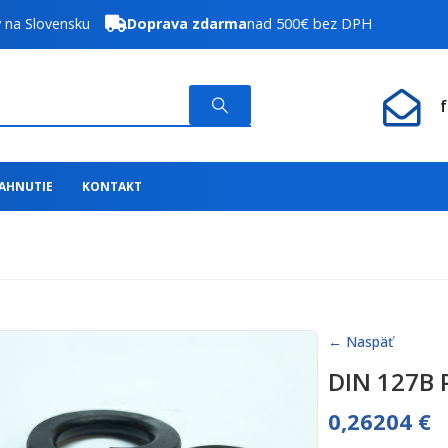
y na Slovensku
Doprava zdarma
nad 500€ bez DPH
IAHNUTIE
KONTAKT
← Naspäť
DIN 127B 
0,26204
€