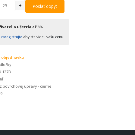
+
Poslať dopyt
ívatelia ušetria až 3%!
o
zaregistrujte
aby ste videli vašu cenu.
 objednávku
dložky
N 127B
eľ
 povrchovej úpravy - čierne
9