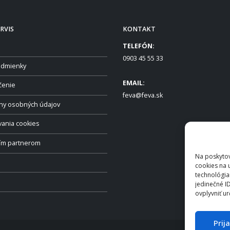
RVIS
KONTAKT
TELEFÓN:
0903 45 55 33
dmienky
EMAIL:
čenie
feva@feva.sk
ny osobných údajov
vania cookies
ším partnerom
Na poskytov
cookies na 
technológia
jedinečné I
ovplyvniť ur
Prij