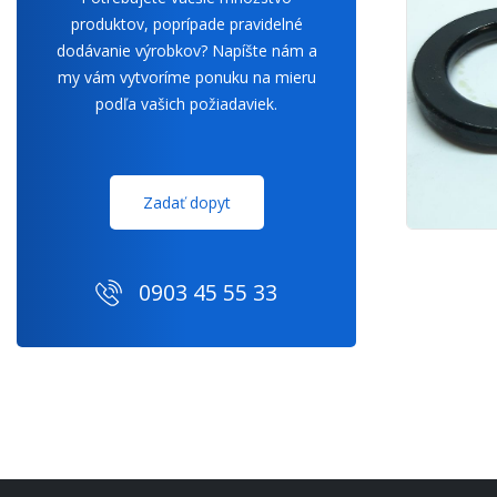
produktov, poprípade pravidelné
dodávanie výrobkov? Napíšte nám a
my vám vytvoríme ponuku na mieru
podľa vašich požiadaviek.
Zadať dopyt
0903 45 55 33