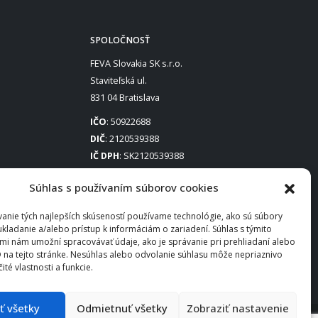
SPOLOČNOSŤ
FEVA Slovakia SK s.r.o.
Staviteľská ul.
831 04 Bratislava
IČO
: 50922688
DIČ
: 2120539388
IČ DPH
: SK2120539388
Otváracie hodiny
:
Súhlas s používaním súborov cookies
Po – Pia: 8:00 – 16:30
anie tých najlepších skúseností používame technológie, ako sú súbory
ukladanie a/alebo prístup k informáciám o zariadení. Súhlas s týmito
mi nám umožní spracovávať údaje, ako je správanie pri prehliadaní alebo
D na tejto stránke. Nesúhlas alebo odvolanie súhlasu môže nepriaznivo
čité vlastnosti a funkcie.
ať všetky
Odmietnuť všetky
Zobraziť nastavenie