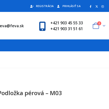
REGISTRÁCIA
PRIHLÁSIŤ SA
+421 903 45 55 33
0
feva@feva.sk
+421 903 31 51 61
Podložka pérová – M03