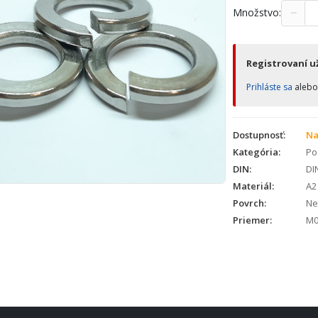
−
Množstvo:
Registrovaní už
Prihláste sa
aleb
Dostupnosť:
Na
Kategória:
Po
DIN:
DI
Materiál:
A2
Povrch:
Ne
Priemer:
M0