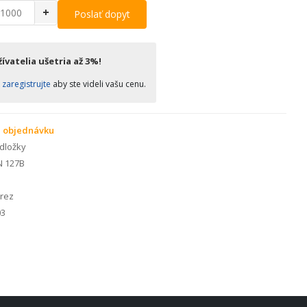
+
Poslať dopyt
ívatelia ušetria až 3%!
o
zaregistrujte
aby ste videli vašu cenu.
 objednávku
dložky
N 127B
rez
3