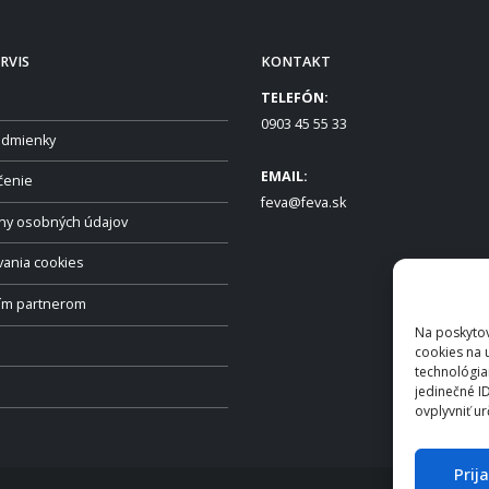
RVIS
KONTAKT
TELEFÓN:
0903 45 55 33
dmienky
EMAIL:
čenie
feva@feva.sk
ny osobných údajov
vania cookies
ším partnerom
Na poskytov
cookies na 
technológia
jedinečné I
ovplyvniť ur
Prij