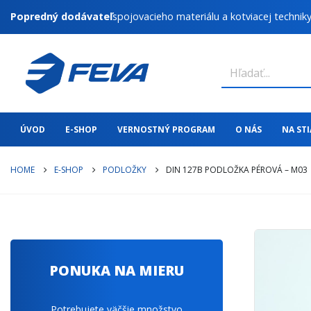
Popredný dodávateľ
spojovacieho materiálu a kotviacej technik
ÚVOD
E-SHOP
VERNOSTNÝ PROGRAM
O NÁS
NA ST
HOME
E-SHOP
PODLOŽKY
DIN 127B PODLOŽKA PÉROVÁ – M03
PONUKA NA MIERU
Potrebujete väčšie množstvo