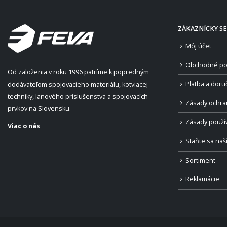
ZÁKAZNÍCKY SE
Môj účet
Obchodné po
Od založenia v roku 1996 patríme k popredným
Platba a doru
dodávateľom spojovacieho materiálu, kotviacej
techniky, lanového príslušenstva a spojovacích
Zásady ochra
prvkov na Slovensku.
Zásady použí
Viac o nás
Staňte sa na
Sortiment
Reklamácie