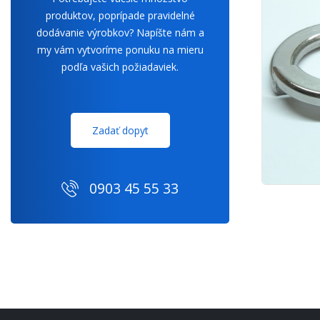
produktov, poprípade pravidelné
dodávanie výrobkov? Napíšte nám a
my vám vytvoríme ponuku na mieru
podľa vašich požiadaviek.
Zadať dopyt
0903 45 55 33