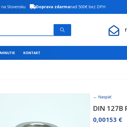
y na Slovensku
Doprava zdarma
nad 500€ bez DPH
IAHNUTIE
KONTAKT
← Naspäť
DIN 127B 
0,00153
€