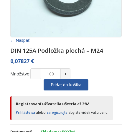
← Naspäť
DIN 125A Podložka plochá – M24
0,07827
€
−
+
Množstvo:
Pridať do košíka
Registrovaní užívatelia ušetria až 3%!
Prihláste sa
alebo
zaregistrujte
aby ste videli vašu cenu.
Dostupnosť:
Skladom (>5000ks)