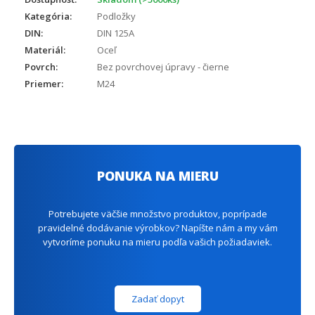
Kategória:
Podložky
DIN:
DIN 125A
Materiál:
Oceľ
Povrch:
Bez povrchovej úpravy - čierne
Priemer:
M24
PONUKA NA MIERU
Potrebujete väčšie množstvo produktov, poprípade
pravidelné dodávanie výrobkov? Napíšte nám a my vám
vytvoríme ponuku na mieru podľa vašich požiadaviek.
Zadať dopyt