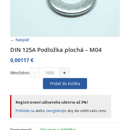
← Naspäť
DIN 125A Podložka plochá – M04
0,00117
€
−
+
Množstvo:
Pridať do košíka
Registrovaní užívatelia ušetria až 3%!
Prihláste sa
alebo
zaregistrujte
aby ste videli vašu cenu.
Dostupnosť:
Skladom (>50000ks)