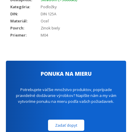
Kategória:
Podložky
DIN:
DIN 125A
Materiál:
Oceľ
Povrch:
Zinok biely
Priemer:
M04
PONUKA NA MIERU
Potrebujete väčšie množstvo produktov, poprípade
pravidelné dodávanie výrobkov? Napíšte nám a my vám
vytvoríme ponuku na mieru podľa vašich požiadaviek.
Zadať dopyt