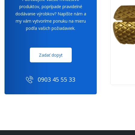
produktov, poprípade pravidelné
dodávanie výrobkov? Napíšte nám a
my vám vytvoríme ponuku na mieru
podľa vašich požiadaviek.
Zadať dopyt
0903 45 55 33