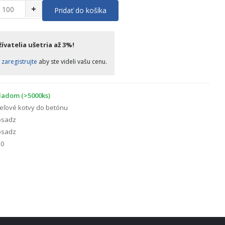
+
Pridať do košíka
ívatelia ušetria až 3%!
o
zaregistrujte
aby ste videli vašu cenu.
ladom (>5000ks)
eľové kotvy do betónu
sadz
sadz
0