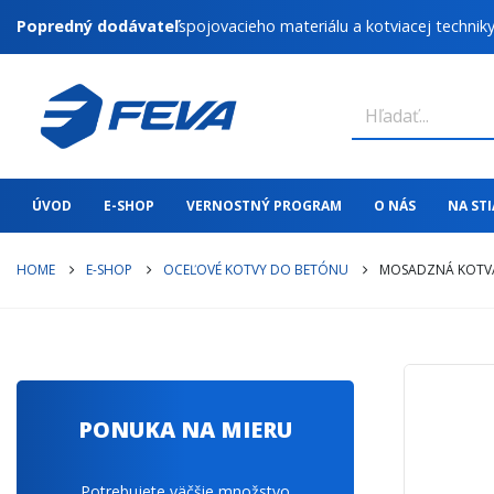
Popredný dodávateľ
spojovacieho materiálu a kotviacej technik
ÚVOD
E-SHOP
VERNOSTNÝ PROGRAM
O NÁS
NA ST
HOME
E-SHOP
OCEĽOVÉ KOTVY DO BETÓNU
MOSADZNÁ KOTVA 
PONUKA NA MIERU
Potrebujete väčšie množstvo