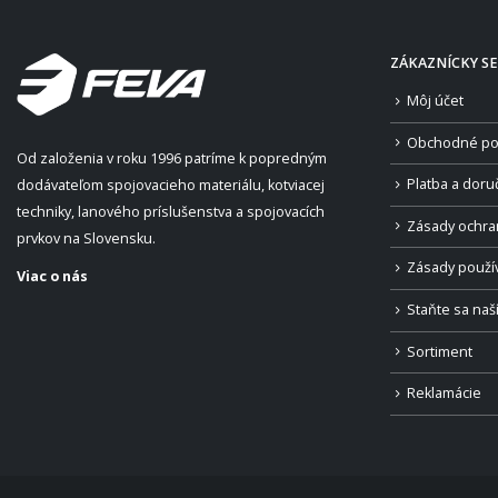
ZÁKAZNÍCKY SE
Môj účet
Obchodné po
Od založenia v roku 1996 patríme k popredným
Platba a doru
dodávateľom spojovacieho materiálu, kotviacej
techniky, lanového príslušenstva a spojovacích
Zásady ochra
prvkov na Slovensku.
Zásady použí
Viac o nás
Staňte sa na
Sortiment
Reklamácie