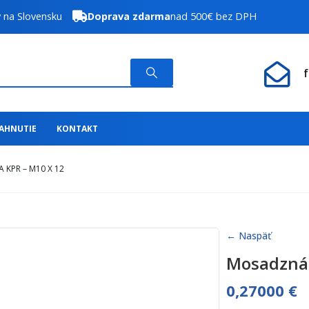
y na Slovensku
Doprava zdarma
nad 500€ bez DPH
IAHNUTIE
KONTAKT
KPR – M10 X 12
← Naspäť
Mosadzná 
0,27000
€