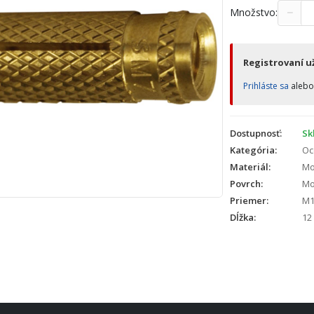
−
Množstvo:
Registrovaní už
Prihláste sa
aleb
Dostupnosť:
Sk
Kategória:
Oc
Materiál:
Mo
Povrch:
Mo
Priemer:
M1
Dĺžka:
12