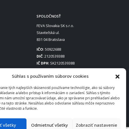
SPOLOČNOSŤ
FEVA Slovakia SK s.r.o.
Staviteľská ul.
831 04 Bratislava
IČO
: 50922688
DIČ
: 2120539388
IČ DPH
: SK2120539388
Otváracie hodiny
:
Súhlas s používaním súborov cookies
Po – Pia: 8:00 – 16:30
anie tých najlepších skúseností používame technológie, ako sú súbory
ukladanie a/alebo prístup k informáciám o zariadení. Súhlas s týmito
mi nám umožní spracovávať údaje, ako je správanie pri prehliadaní alebo
D na tejto stránke. Nesúhlas alebo odvolanie súhlasu môže nepriaznivo
čité vlastnosti a funkcie.
ať všetky
Odmietnuť všetky
Zobraziť nastavenie