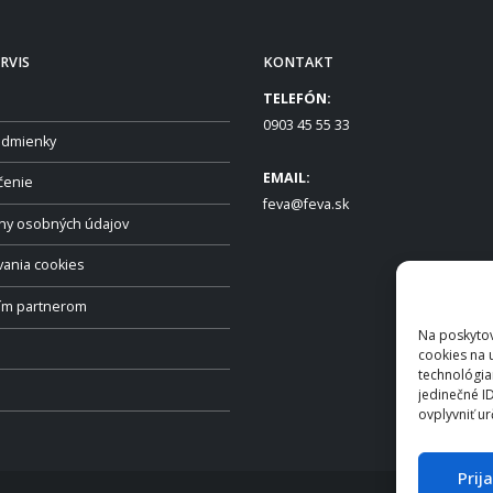
RVIS
KONTAKT
TELEFÓN:
0903 45 55 33
dmienky
EMAIL:
čenie
feva@feva.sk
ny osobných údajov
vania cookies
ším partnerom
Na poskytov
cookies na 
technológia
jedinečné I
ovplyvniť ur
Prij