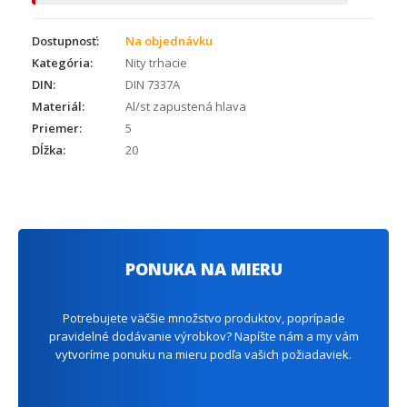
Dostupnosť:
Na objednávku
Kategória:
Nity trhacie
DIN:
DIN 7337A
Materiál:
Al/st zapustená hlava
Priemer:
5
Dĺžka:
20
PONUKA NA MIERU
Potrebujete väčšie množstvo produktov, poprípade
pravidelné dodávanie výrobkov? Napíšte nám a my vám
vytvoríme ponuku na mieru podľa vašich požiadaviek.