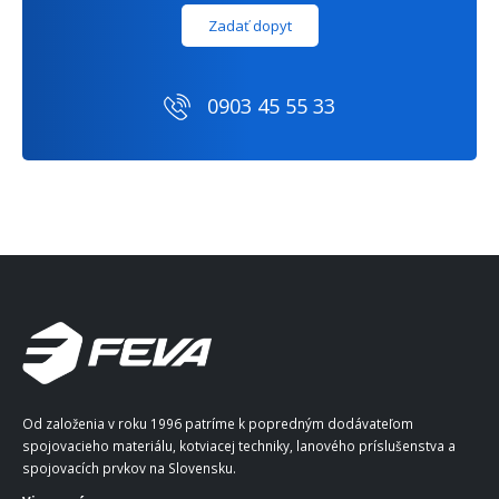
Zadať dopyt
0903 45 55 33
Od založenia v roku 1996 patríme k popredným dodávateľom
spojovacieho materiálu, kotviacej techniky, lanového príslušenstva a
spojovacích prvkov na Slovensku.