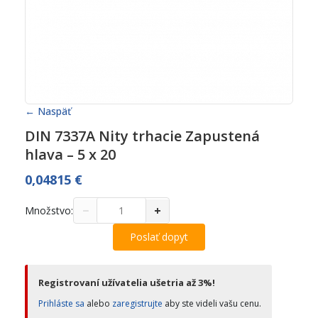
← Naspäť
DIN 7337A Nity trhacie Zapustená
hlava – 5 x 20
0,04815
€
−
+
Množstvo:
Poslať dopyt
Registrovaní užívatelia ušetria až 3%!
Prihláste sa
alebo
zaregistrujte
aby ste videli vašu cenu.