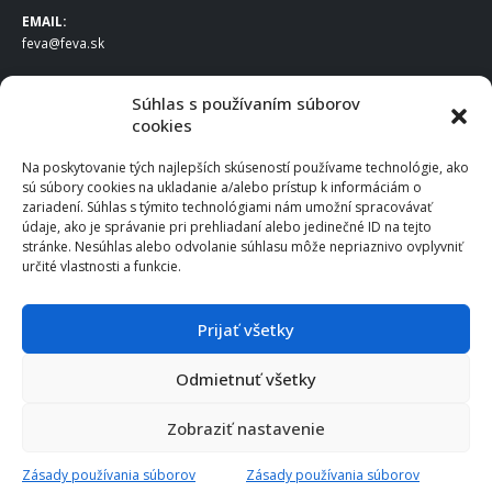
EMAIL:
feva@feva.sk
SPOLOČNOSŤ
Súhlas s používaním súborov
cookies
FEVA Slovakia SK s.r.o.
Staviteľská ul.
Na poskytovanie tých najlepších skúseností používame technológie, ako
831 04 Bratislava
sú súbory cookies na ukladanie a/alebo prístup k informáciám o
IČO
: 50922688
zariadení. Súhlas s týmito technológiami nám umožní spracovávať
DIČ
: 2120539388
údaje, ako je správanie pri prehliadaní alebo jedinečné ID na tejto
stránke. Nesúhlas alebo odvolanie súhlasu môže nepriaznivo ovplyvniť
IČ DPH
: SK2120539388
určité vlastnosti a funkcie.
Otváracie hodiny
:
Po – Pia: 8:00 – 16:30
Prijať všetky
Odmietnuť všetky
© 2025 FEVA Slovakia SK s.r.o., všetky práva vyhradené.
Zobraziť nastavenie
Zásady používania súborov
Zásady používania súborov