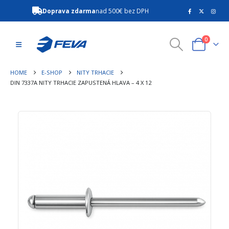
Doprava zdarma
nad 500€ bez DPH
0
HOME
E-SHOP
NITY TRHACIE
DIN 7337A NITY TRHACIE ZAPUSTENÁ HLAVA – 4 X 12