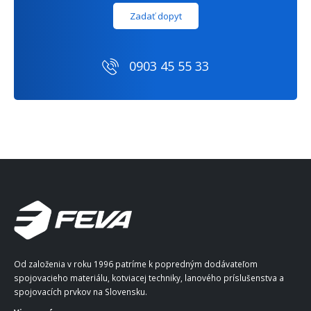
Zadať dopyt
0903 45 55 33
Od založenia v roku 1996 patríme k popredným dodávateľom
spojovacieho materiálu, kotviacej techniky, lanového príslušenstva a
spojovacích prvkov na Slovensku.