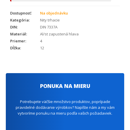
Dostupnosť:
Na objednávku
Kategória:
Nity trhacie
DIN:
DIN 7337A
Materiál:
Al/st zapustená hlava
Priemer:
4
Dĺžka:
12
PONUKA NA MIERU
Potrebujete väčšie množstvo produktov, poprípade
pravidelné dodávanie výrobkov? Napíšte nám a my vám
vytvoríme ponuku na mieru podľa vašich požiadaviek.