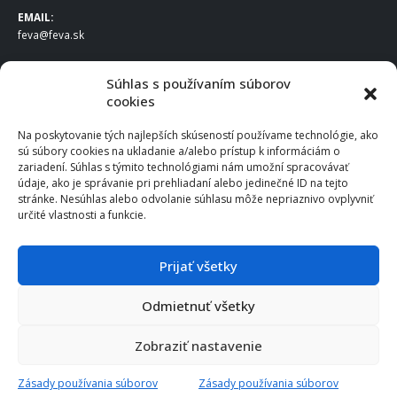
EMAIL:
feva@feva.sk
SPOLOČNOSŤ
Súhlas s používaním súborov
cookies
FEVA Slovakia SK s.r.o.
Staviteľská ul.
Na poskytovanie tých najlepších skúseností používame technológie, ako
831 04 Bratislava
sú súbory cookies na ukladanie a/alebo prístup k informáciám o
IČO
: 50922688
zariadení. Súhlas s týmito technológiami nám umožní spracovávať
DIČ
: 2120539388
údaje, ako je správanie pri prehliadaní alebo jedinečné ID na tejto
stránke. Nesúhlas alebo odvolanie súhlasu môže nepriaznivo ovplyvniť
IČ DPH
: SK2120539388
určité vlastnosti a funkcie.
Otváracie hodiny
:
Po – Pia: 8:00 – 16:30
Prijať všetky
Odmietnuť všetky
© 2025 FEVA Slovakia SK s.r.o., všetky práva vyhradené.
Zobraziť nastavenie
Zásady používania súborov
Zásady používania súborov