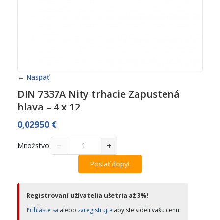
← Naspäť
DIN 7337A Nity trhacie Zapustená
hlava – 4 x 12
0,02950
€
−
+
Množstvo:
Poslať dopyt
Registrovaní užívatelia ušetria až 3%!
Prihláste sa
alebo
zaregistrujte
aby ste videli vašu cenu.