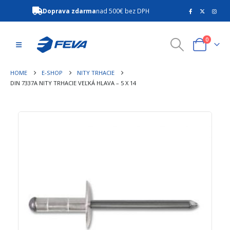
Doprava zdarma
nad 500€ bez DPH
0
HOME
E-SHOP
NITY TRHACIE
DIN 7337A NITY TRHACIE VEĽKÁ HLAVA – 5 X 14