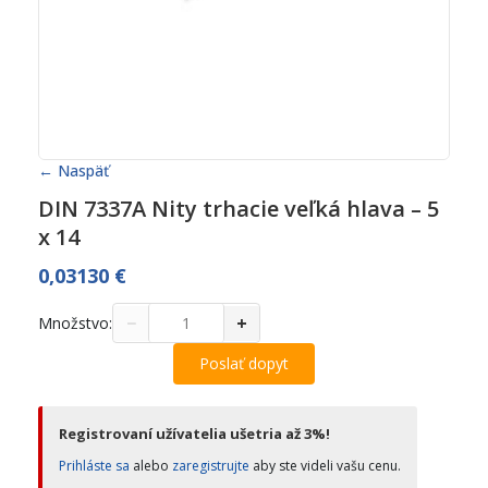
← Naspäť
DIN 7337A Nity trhacie veľká hlava – 5
x 14
0,03130
€
−
+
Množstvo:
Poslať dopyt
Registrovaní užívatelia ušetria až 3%!
Prihláste sa
alebo
zaregistrujte
aby ste videli vašu cenu.