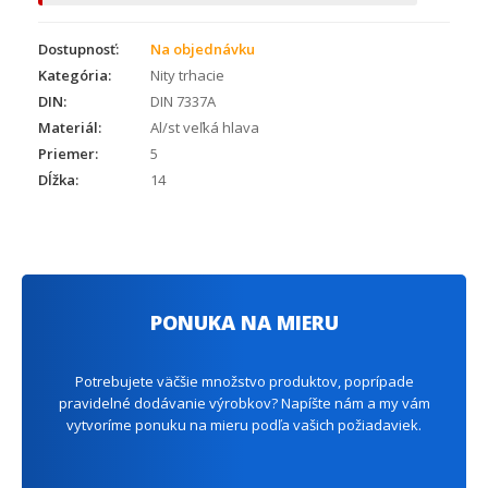
Dostupnosť:
Na objednávku
Kategória:
Nity trhacie
DIN:
DIN 7337A
Materiál:
Al/st veľká hlava
Priemer:
5
Dĺžka:
14
PONUKA NA MIERU
Potrebujete väčšie množstvo produktov, poprípade
pravidelné dodávanie výrobkov? Napíšte nám a my vám
vytvoríme ponuku na mieru podľa vašich požiadaviek.