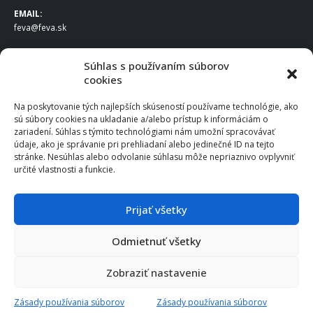
EMAIL:
feva@feva.sk
SPOLOČNOSŤ
Súhlas s používaním súborov
cookies
FEVA Slovakia SK s.r.o.
Staviteľská ul.
Na poskytovanie tých najlepších skúseností používame technológie, ako
831 04 Bratislava
sú súbory cookies na ukladanie a/alebo prístup k informáciám o
IČO
: 50922688
zariadení. Súhlas s týmito technológiami nám umožní spracovávať
DIČ
: 2120539388
údaje, ako je správanie pri prehliadaní alebo jedinečné ID na tejto
stránke. Nesúhlas alebo odvolanie súhlasu môže nepriaznivo ovplyvniť
IČ DPH
: SK2120539388
určité vlastnosti a funkcie.
Otváracie hodiny
:
Po – Pia: 8:00 – 16:30
Prijať všetky
Odmietnuť všetky
© 2025 FEVA Slovakia SK s.r.o., všetky práva vyhradené.
Zobraziť nastavenie
Zásady používania súborov
Zásady používania súborov