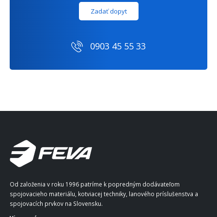
Zadať dopyt
0903 45 55 33
Od založenia v roku 1996 patríme k popredným dodávateľom
spojovacieho materiálu, kotviacej techniky, lanového príslušenstva a
spojovacích prvkov na Slovensku.