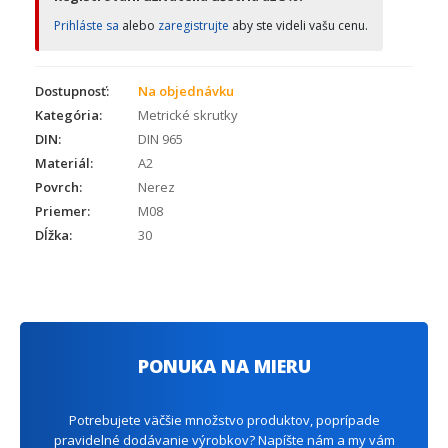
Prihláste sa
alebo
zaregistrujte
aby ste videli vašu cenu.
Dostupnosť:
Na objednávku
Kategória:
Metrické skrutky
DIN:
DIN 965
Materiál:
A2
Povrch:
Nerez
Priemer:
M08
Dĺžka:
30
PONUKA NA MIERU
Potrebujete väčšie množstvo produktov, poprípade
pravidelné dodávanie výrobkov? Napíšte nám a my vám