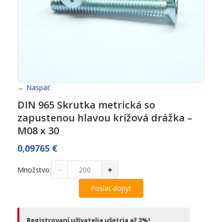
← Naspäť
DIN 965 Skrutka metrická so
zapustenou hlavou krížová drážka –
M08 x 30
0,09765
€
−
+
Množstvo:
Poslať dopyt
Registrovaní užívatelia ušetria až 3%!