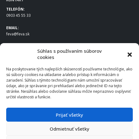
TELEFÓN:
0903 45 55 33
EMAIL:
feva@feva.sk
SPOLOČNOSŤ
Súhlas s používaním súborov
cookies
FEVA Slovakia SK s.r.o.
Staviteľská ul.
Na poskytovanie tých najlepších skúseností používame technológie, ako
831 04 Bratislava
sú súbory cookies na ukladanie a/alebo prístup k informáciám o
IČO
: 50922688
zariadení. Súhlas s týmito technológiami nám umožní spracovávať
DIČ
: 2120539388
údaje, ako je správanie pri prehliadaní alebo jedinečné ID na tejto
stránke. Nesúhlas alebo odvolanie súhlasu môže nepriaznivo ovplyvniť
IČ DPH
: SK2120539388
určité vlastnosti a funkcie.
Otváracie hodiny
:
Po – Pia: 8:00 – 16:30
Prijať všetky
Odmietnuť všetky
© 2025 FEVA Slovakia SK s.r.o., všetky práva vyhradené.