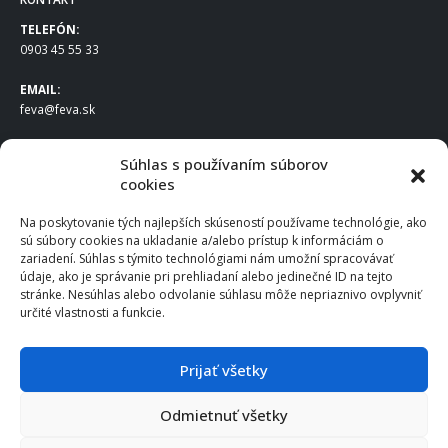
TELEFÓN:
0903 45 55 33
EMAIL:
feva@feva.sk
SPOLOČNOSŤ
Súhlas s používaním súborov
cookies
FEVA Slovakia SK s.r.o.
Staviteľská ul.
Na poskytovanie tých najlepších skúseností používame technológie, ako
831 04 Bratislava
sú súbory cookies na ukladanie a/alebo prístup k informáciám o
IČO
: 50922688
zariadení. Súhlas s týmito technológiami nám umožní spracovávať
DIČ
: 2120539388
údaje, ako je správanie pri prehliadaní alebo jedinečné ID na tejto
stránke. Nesúhlas alebo odvolanie súhlasu môže nepriaznivo ovplyvniť
IČ DPH
: SK2120539388
určité vlastnosti a funkcie.
Otváracie hodiny
:
Po – Pia: 8:00 – 16:30
Prijať všetky
Odmietnuť všetky
© 2025 FEVA Slovakia SK s.r.o., všetky práva vyhradené.