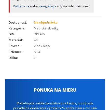
Prihláste sa
alebo
zaregistrujte
aby ste videli vašu cenu.
Dostupnosť:
Na objednávku
Kategória:
Metrické skrutky
DIN:
DIN 965
Materiál:
4.8
Povrch:
Zinok biely
Priemer:
M04
Dĺžka:
20
PONUKA NA MIERU
Potrebujete väčšie množstvo produktov, poprípade
pravidelné dodávanie výrobkov? Napíšte nám a my vám