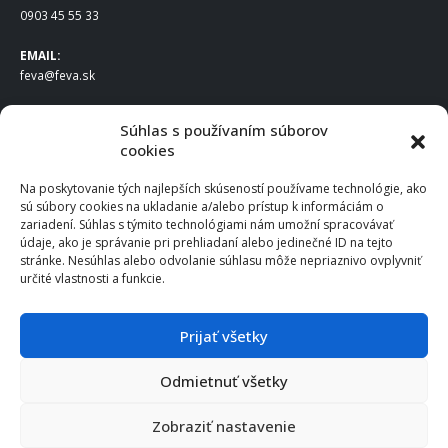
0903 45 55 33
EMAIL:
feva@feva.sk
SPOLOČNOSŤ
Súhlas s používaním súborov
cookies
FEVA Slovakia SK s.r.o.
Staviteľská ul.
Na poskytovanie tých najlepších skúseností používame technológie, ako
831 04 Bratislava
sú súbory cookies na ukladanie a/alebo prístup k informáciám o
IČO
: 50922688
zariadení. Súhlas s týmito technológiami nám umožní spracovávať
DIČ
: 2120539388
údaje, ako je správanie pri prehliadaní alebo jedinečné ID na tejto
stránke. Nesúhlas alebo odvolanie súhlasu môže nepriaznivo ovplyvniť
IČ DPH
: SK2120539388
určité vlastnosti a funkcie.
Otváracie hodiny
:
Po – Pia: 8:00 – 16:30
Prijať všetky
Odmietnuť všetky
© 2025 FEVA Slovakia SK s.r.o., všetky práva vyhradené.
Zobraziť nastavenie