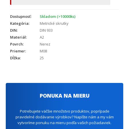
Dostupnosť:
Skladom (>10000ks)
Kategória:
Metrické skrutky
DIN:
DIN 933
Materiál:
A2
Povrch:
Nerez
Priemer:
M08
Dĺžka:
25
PONUKA NA MIERU
Potrebujete väčšie množstvo produktov, poprípade
pravidelné dodávanie výrobkov? Napíšte nám a my vám
vytvoríme ponuku na mieru podľa vašich požiadaviek.