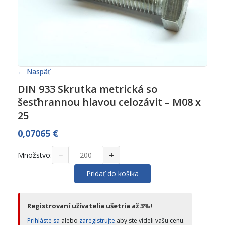
← Naspäť
DIN 933 Skrutka metrická so
šesťhrannou hlavou celozávit – M08 x
25
0,07065
€
−
+
Množstvo:
Pridať do košíka
Registrovaní užívatelia ušetria až 3%!
Prihláste sa
alebo
zaregistrujte
aby ste videli vašu cenu.