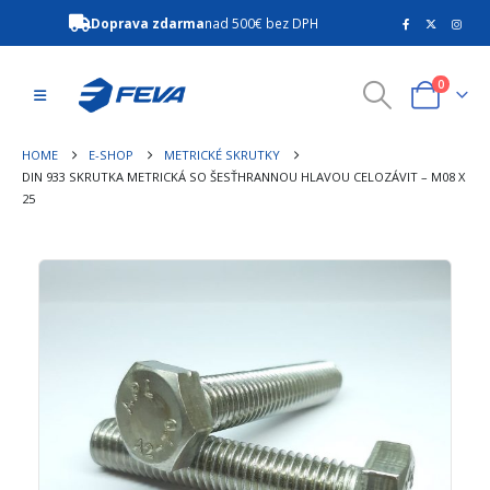
Doprava zdarma
nad 500€ bez DPH
0
HOME
E-SHOP
METRICKÉ SKRUTKY
DIN 933 SKRUTKA METRICKÁ SO ŠESŤHRANNOU HLAVOU CELOZÁVIT – M08 X
25