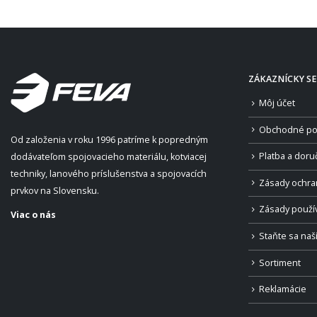
ZÁKAZNÍCKY SE
Môj účet
Obchodné po
Od založenia v roku 1996 patríme k popredným
Platba a doru
dodávateľom spojovacieho materiálu, kotviacej
techniky, lanového príslušenstva a spojovacích
Zásady ochra
prvkov na Slovensku.
Zásady použí
Viac o nás
Staňte sa na
Sortiment
Reklamácie