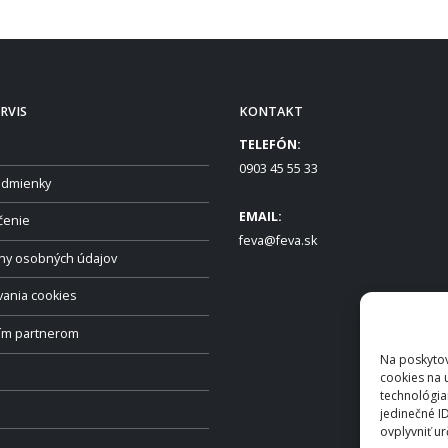
RVIS
KONTAKT
TELEFÓN:
0903 45 55 33
dmienky
EMAIL:
čenie
feva@feva.sk
ny osobných údajov
vania cookies
ším partnerom
Na poskytov
cookies na 
technológia
jedinečné I
ovplyvniť ur