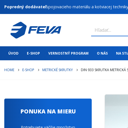
Popredný dodávateľ
spojovacieho materiálu a kotviacej technik
ÚVOD
E-SHOP
VERNOSTNÝ PROGRAM
O NÁS
NA ST
HOME
E-SHOP
METRICKÉ SKRUTKY
DIN 933 SKRUTKA METRICKÁ
PONUKA NA MIERU
Potrebujete väčšie množstvo