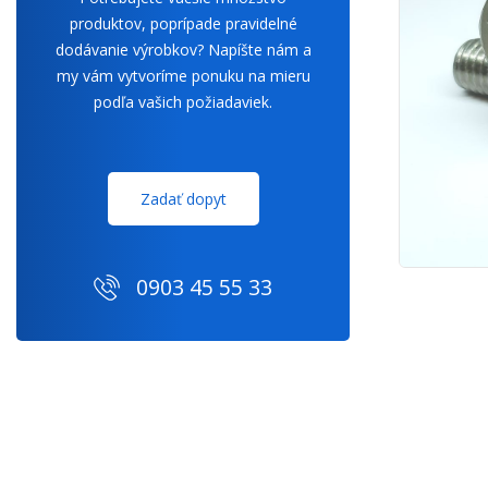
produktov, poprípade pravidelné
dodávanie výrobkov? Napíšte nám a
my vám vytvoríme ponuku na mieru
podľa vašich požiadaviek.
Zadať dopyt
0903 45 55 33