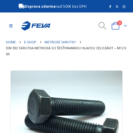
Doprava zdarma
nad 500€ bez DPH
0
HOME
E-SHOP
METRICKÉ SKRUTKY
DIN 933 SKRUTKA METRICKÁ SO ŠESŤHRANNOU HLAVOU CELOZÁVIT – M12 X
60