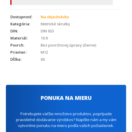
Dostupnosť:
Na objednávku
Kategória:
Metrické skrutky
DIN:
DIN 933
Materiál:
10.9
Povrch:
Bez povrchovej úpravy (čierne)
Priemer:
M12
Dĺžka:
60
PONUKA NA MIERU
Potrebujete väčšie množstvo produktov, poprípade
pravidelné dodávanie výrobkov? Napíšte nám a my vám
vytvoríme ponuku na mieru podľa vašich požiadaviek.