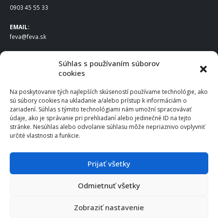
0903 45 55 33
EMAIL:
feva@feva.sk
SPOLOČNOSŤ
Súhlas s používaním súborov
cookies
FEVA Slovakia SK s.r.o.
Staviteľská ul.
Na poskytovanie tých najlepších skúseností používame technológie, ako
831 04 Bratislava
sú súbory cookies na ukladanie a/alebo prístup k informáciám o
IČO
: 50922688
zariadení. Súhlas s týmito technológiami nám umožní spracovávať
DIČ
: 2120539388
údaje, ako je správanie pri prehliadaní alebo jedinečné ID na tejto
stránke. Nesúhlas alebo odvolanie súhlasu môže nepriaznivo ovplyvniť
IČ DPH
: SK2120539388
určité vlastnosti a funkcie.
Otváracie hodiny
:
Po – Pia: 8:00 – 16:30
Prijať všetky
Odmietnuť všetky
© 2025 FEVA Slovakia SK s.r.o., všetky práva vyhradené.
Zobraziť nastavenie