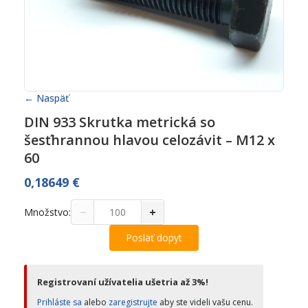
← Naspäť
DIN 933 Skrutka metrická so
šesťhrannou hlavou celozávit – M12 x
60
0,18649
€
−
+
Množstvo:
Poslať dopyt
Registrovaní užívatelia ušetria až 3%!
Prihláste sa
alebo
zaregistrujte
aby ste videli vašu cenu.