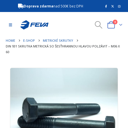
Doprava zdarma
nad 500€ bez DPH
0
HOME
E-SHOP
METRICKÉ SKRUTKY
DIN 931 SKRUTKA METRICKÁ SO ŠESŤHRANNOU HLAVOU POLZÁVIT – M06 X
60