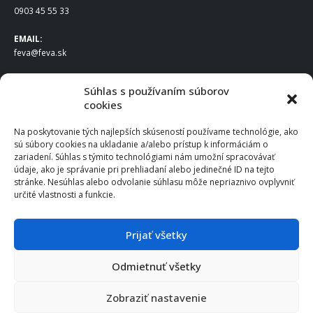
0903 45 55 33
EMAIL:
feva@feva.sk
SPOLOČNOSŤ
Súhlas s používaním súborov
cookies
FEVA Slovakia SK s.r.o.
Staviteľská ul.
Na poskytovanie tých najlepších skúseností používame technológie, ako
831 04 Bratislava
sú súbory cookies na ukladanie a/alebo prístup k informáciám o
IČO
: 50922688
zariadení. Súhlas s týmito technológiami nám umožní spracovávať
DIČ
: 2120539388
údaje, ako je správanie pri prehliadaní alebo jedinečné ID na tejto
stránke. Nesúhlas alebo odvolanie súhlasu môže nepriaznivo ovplyvniť
IČ DPH
: SK2120539388
určité vlastnosti a funkcie.
Otváracie hodiny
:
Po – Pia: 8:00 – 16:30
Prijať všetky
Odmietnuť všetky
© 2025 FEVA Slovakia SK s.r.o., všetky práva vyhradené.
Zobraziť nastavenie