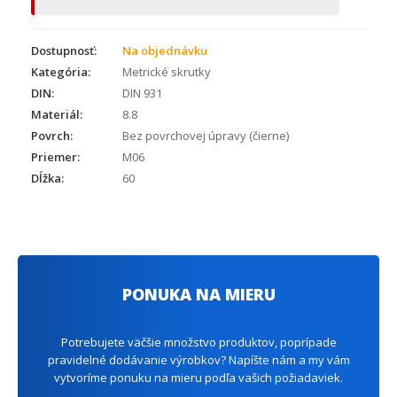
Dostupnosť:
Na objednávku
Kategória:
Metrické skrutky
DIN:
DIN 931
Materiál:
8.8
Povrch:
Bez povrchovej úpravy (čierne)
Priemer:
M06
Dĺžka:
60
PONUKA NA MIERU
Potrebujete väčšie množstvo produktov, poprípade
pravidelné dodávanie výrobkov? Napíšte nám a my vám
vytvoríme ponuku na mieru podľa vašich požiadaviek.