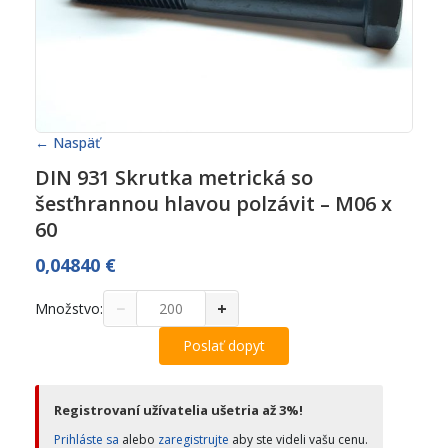
← Naspäť
DIN 931 Skrutka metrická so
šesťhrannou hlavou polzávit – M06 x
60
0,04840
€
−
+
Množstvo:
Poslať dopyt
Registrovaní užívatelia ušetria až 3%!
Prihláste sa
alebo
zaregistrujte
aby ste videli vašu cenu.