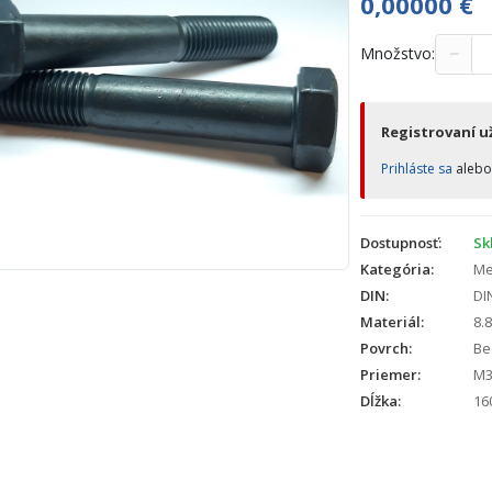
0,00000
€
−
Množstvo:
Registrovaní už
Prihláste sa
aleb
Dostupnosť:
Sk
Kategória:
Met
DIN:
DI
Materiál:
8.8
Povrch:
Bez
Priemer:
M3
Dĺžka:
16