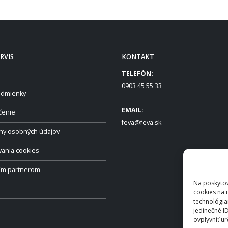
RVIS
KONTAKT
TELEFÓN:
0903 45 55 33
dmienky
EMAIL:
čenie
feva@feva.sk
ny osobných údajov
vania cookies
ším partnerom
Na poskytov
cookies na 
technológia
jedinečné I
ovplyvniť ur