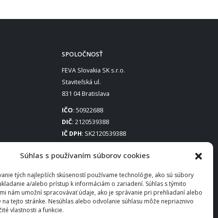
SPOLOČNOSŤ
FEVA Slovakia SK s.r.o.
Staviteľská ul.
831 04 Bratislava
IČO
: 50922688
DIČ
: 2120539388
IČ DPH
: SK2120539388
Otváracie hodiny
:
Súhlas s používaním súborov cookies
Po – Pia: 8:00 – 16:30
anie tých najlepších skúseností používame technológie, ako sú súbory
ukladanie a/alebo prístup k informáciám o zariadení. Súhlas s týmito
mi nám umožní spracovávať údaje, ako je správanie pri prehliadaní alebo
D na tejto stránke. Nesúhlas alebo odvolanie súhlasu môže nepriaznivo
čité vlastnosti a funkcie.