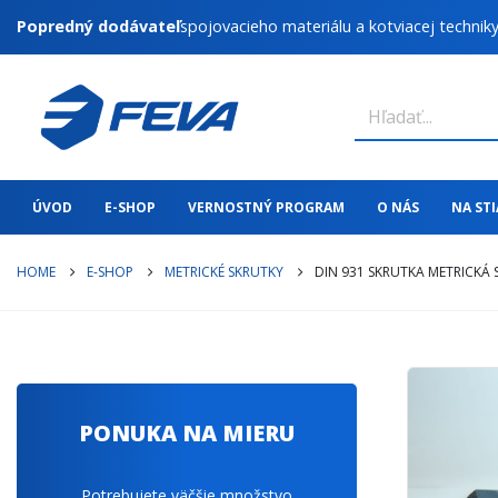
Popredný dodávateľ
spojovacieho materiálu a kotviacej technik
ÚVOD
E-SHOP
VERNOSTNÝ PROGRAM
O NÁS
NA ST
HOME
E-SHOP
METRICKÉ SKRUTKY
DIN 931 SKRUTKA METRICKÁ
PONUKA NA MIERU
Potrebujete väčšie množstvo