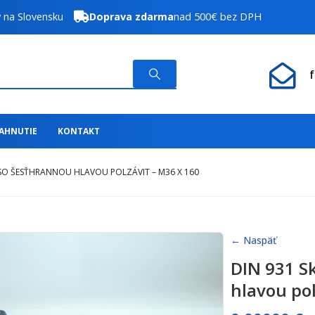
y na Slovensku
Doprava zdarma
nad 500€ bez DPH
IAHNUTIE
KONTAKT
 SO ŠESŤHRANNOU HLAVOU POLZÁVIT – M36 X 160
← Naspäť
DIN 931 S
hlavou pol