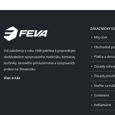
ZÁKAZNÍCKY SE
Môj účet
Obchodné po
Od založenia v roku 1996 patríme k popredným
Platba a doru
dodávateľom spojovacieho materiálu, kotviacej
techniky, lanového príslušenstva a spojovacích
Zásady ochra
prvkov na Slovensku.
Zásady použí
Viac o nás
Staňte sa na
Sortiment
Reklamácie