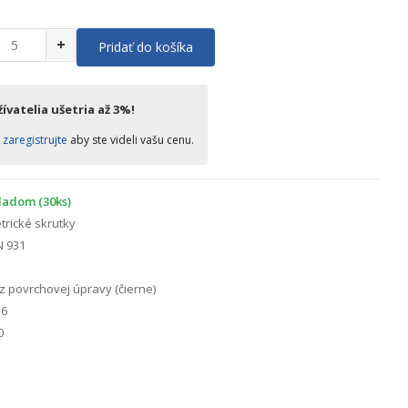
+
Pridať do košíka
ívatelia ušetria až 3%!
o
zaregistrujte
aby ste videli vašu cenu.
ladom (30ks)
rické skrutky
N 931
 povrchovej úpravy (čierne)
6
0