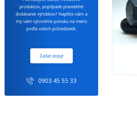
produktov, poprípade pravidelné
dodávanie výrobkov? Napíšte nám a
my vám vytvoríme ponuku na mieru
podľa vašich požiadaviek.
Zadať dopyt
0903 45 55 33