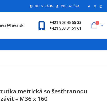
REGISTRÁCIA
PRIHLÁSIŤ SA
+421 903 45 55 33
0
feva@feva.sk
+421 903 31 51 61
krutka metrická so šesťhrannou
závit – M36 x 160