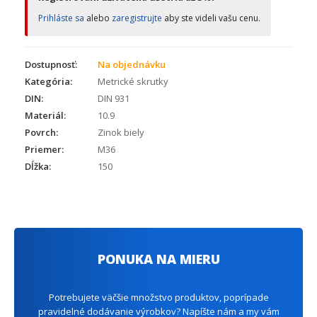
Prihláste sa
alebo
zaregistrujte
aby ste videli vašu cenu.
Dostupnosť:
Na objednávku
Kategória:
Metrické skrutky
DIN:
DIN 931
Materiál:
10.9
Povrch:
Zinok biely
Priemer:
M36
Dĺžka:
150
PONUKA NA MIERU
Potrebujete väčšie množstvo produktov, poprípade
pravidelné dodávanie výrobkov? Napíšte nám a my vám