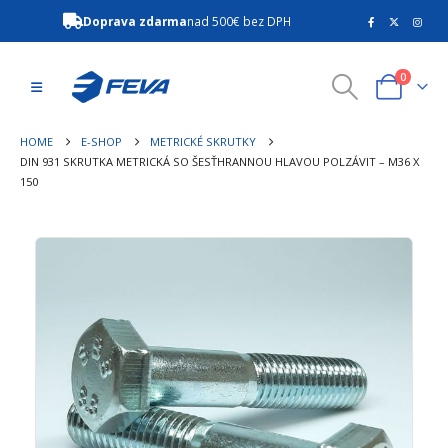
Doprava zdarma
nad 500€ bez DPH
0
HOME
E-SHOP
METRICKÉ SKRUTKY
DIN 931 SKRUTKA METRICKÁ SO ŠESŤHRANNOU HLAVOU POLZÁVIT – M36 X
150