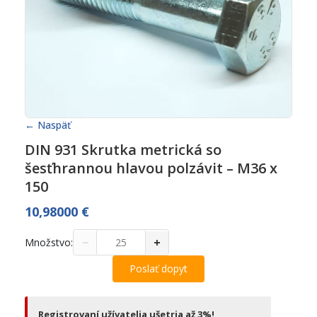
← Naspäť
DIN 931 Skrutka metrická so
šesťhrannou hlavou polzávit – M36 x
150
10,98000
€
−
+
Množstvo:
Poslať dopyt
Registrovaní užívatelia ušetria až 3%!