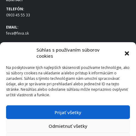
TELEFÓN:
0903 45 55 33
EMAIL:
feva@feva.sk
SPOLOČNOSŤ
Súhlas s používaním súborov
cookies
FEVA Slovakia SK s.r.o.
Staviteľská ul.
Na poskytovanie tých najlepších skúseností používame technológie, ako
831 04 Bratislava
sú súbory cookies na ukladanie a/alebo prístup k informáciám o
IČO
: 50922688
zariadení. Súhlas s týmito technológiami nám umožní spracovávať
DIČ
: 2120539388
údaje, ako je správanie pri prehliadaní alebo jedinečné ID na tejto
stránke. Nesúhlas alebo odvolanie súhlasu môže nepriaznivo ovplyvniť
IČ DPH
: SK2120539388
určité vlastnosti a funkcie.
Otváracie hodiny
:
Po – Pia: 8:00 – 16:30
Prijať všetky
Odmietnuť všetky
© 2025 FEVA Slovakia SK s.r.o., všetky práva vyhradené.