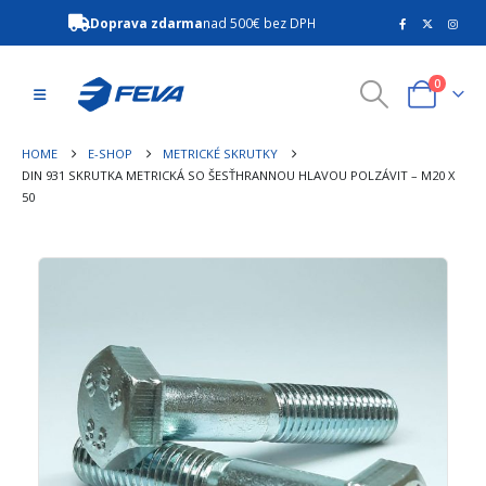
Doprava zdarma
nad 500€ bez DPH
0
HOME
E-SHOP
METRICKÉ SKRUTKY
DIN 931 SKRUTKA METRICKÁ SO ŠESŤHRANNOU HLAVOU POLZÁVIT – M20 X
50