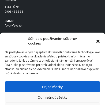
TELEFÓN:
0903 45 55 33
EMAIL:
feva@feva.sk
SPOLOČNOSŤ
Súhlas s používaním súborov
cookies
FEVA Slovakia SK s.r.o.
Staviteľská ul.
Na poskytovanie tých najlepších skúseností používame technológie, ako
831 04 Bratislava
sú súbory cookies na ukladanie a/alebo prístup k informáciám o
IČO
: 50922688
zariadení. Súhlas s týmito technológiami nám umožní spracovávať
DIČ
: 2120539388
údaje, ako je správanie pri prehliadaní alebo jedinečné ID na tejto
stránke. Nesúhlas alebo odvolanie súhlasu môže nepriaznivo ovplyvniť
IČ DPH
: SK2120539388
určité vlastnosti a funkcie.
Otváracie hodiny
:
Po – Pia: 8:00 – 16:30
Prijať všetky
Odmietnuť všetky
© 2025 FEVA Slovakia SK s.r.o., všetky práva vyhradené.