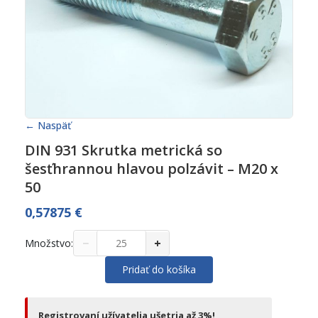
← Naspäť
DIN 931 Skrutka metrická so
šesťhrannou hlavou polzávit – M20 x
50
0,57875
€
−
+
Množstvo:
Pridať do košíka
Registrovaní užívatelia ušetria až 3%!