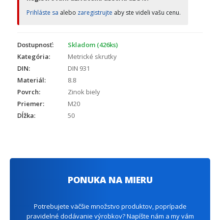
Prihláste sa
alebo
zaregistrujte
aby ste videli vašu cenu.
Dostupnosť:
Skladom (426ks)
Kategória:
Metrické skrutky
DIN:
DIN 931
Materiál:
8.8
Povrch:
Zinok biely
Priemer:
M20
Dĺžka:
50
PONUKA NA MIERU
Potrebujete väčšie množstvo produktov, poprípade
pravidelné dodávanie výrobkov? Napíšte nám a my vám