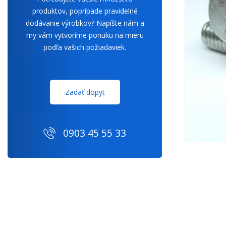
produktov, poprípade pravidelné
dodávanie výrobkov? Napíšte nám a
my vám vytvoríme ponuku na mieru
podľa vašich požiadaviek.
Zadať dopyt
0903 45 55 33