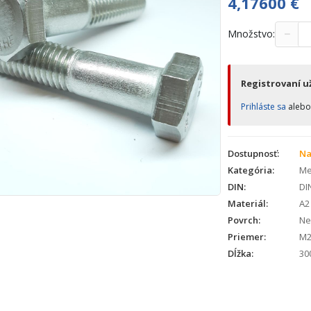
4,17600
€
−
Množstvo:
Registrovaní už
Prihláste sa
aleb
Dostupnosť:
Na
Kategória:
Met
DIN:
DI
Materiál:
A2
Povrch:
Ne
Priemer:
M2
Dĺžka:
30