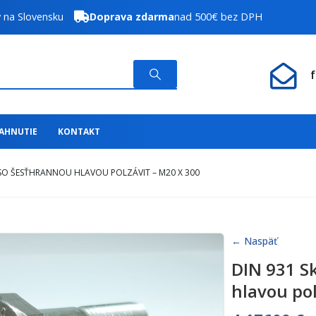
y na Slovensku
Doprava zdarma
nad 500€ bez DPH
IAHNUTIE
KONTAKT
 SO ŠESŤHRANNOU HLAVOU POLZÁVIT – M20 X 300
← Naspäť
DIN 931 S
hlavou pol