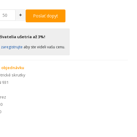
+
Poslať dopyt
ívatelia ušetria až 3%!
o
zaregistrujte
aby ste videli vašu cenu.
 objednávku
rické skrutky
N 931
rez
0
0