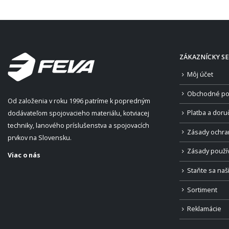
ZÁKAZNÍCKY SE
Môj účet
Obchodné po
Od založenia v roku 1996 patríme k popredným
Platba a doru
dodávateľom spojovacieho materiálu, kotviacej
techniky, lanového príslušenstva a spojovacích
Zásady ochra
prvkov na Slovensku.
Zásady použí
Viac o nás
Staňte sa na
Sortiment
Reklamácie