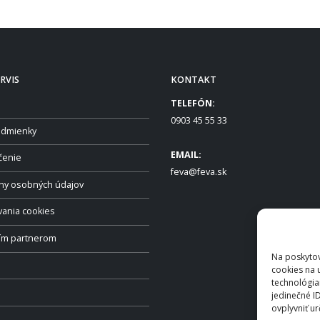
RVIS
KONTAKT
TELEFÓN:
0903 45 55 33
dmienky
EMAIL:
čenie
feva@feva.sk
ny osobných údajov
vania cookies
ším partnerom
Na poskytov
cookies na 
technológia
jedinečné I
ovplyvniť ur