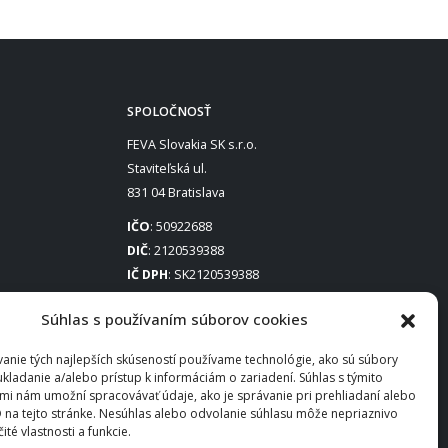
SPOLOČNOSŤ
FEVA Slovakia SK s.r.o.
Staviteľská ul.
831 04 Bratislava
IČO
: 50922688
DIČ
: 2120539388
IČ DPH
: SK2120539388
Otváracie hodiny
:
Súhlas s používaním súborov cookies
Po – Pia: 8:00 – 16:30
anie tých najlepších skúseností používame technológie, ako sú súbory
ukladanie a/alebo prístup k informáciám o zariadení. Súhlas s týmito
mi nám umožní spracovávať údaje, ako je správanie pri prehliadaní alebo
D na tejto stránke. Nesúhlas alebo odvolanie súhlasu môže nepriaznivo
čité vlastnosti a funkcie.