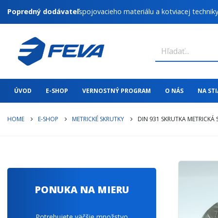
Popredný dodávateľ
spojovacieho materiálu a kotviacej technik
ÚVOD
E-SHOP
VERNOSTNÝ PROGRAM
O NÁS
NA ST
HOME
E-SHOP
METRICKÉ SKRUTKY
DIN 931 SKRUTKA METRICKÁ
PONUKA NA MIERU
Potrebujete väčšie množstvo