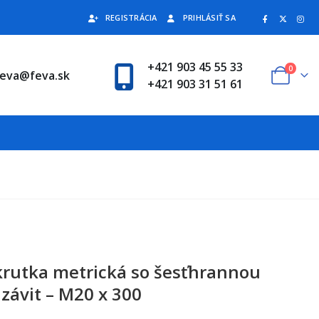
REGISTRÁCIA
PRIHLÁSIŤ SA
+421 903 45 55 33
0
feva@feva.sk
+421 903 31 51 61
krutka metrická so šesťhrannou
závit – M20 x 300