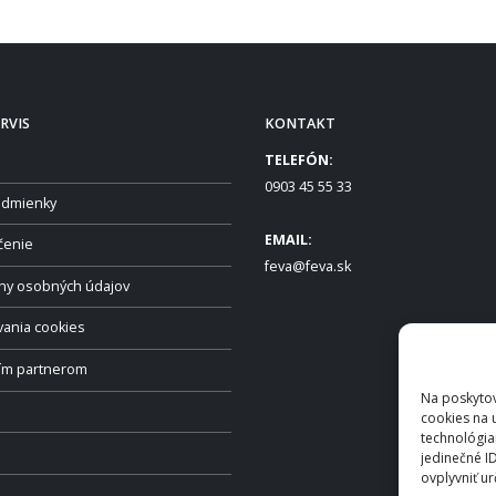
RVIS
KONTAKT
TELEFÓN:
0903 45 55 33
dmienky
EMAIL:
čenie
feva@feva.sk
ny osobných údajov
vania cookies
ším partnerom
Na poskytov
cookies na 
technológia
jedinečné I
ovplyvniť ur