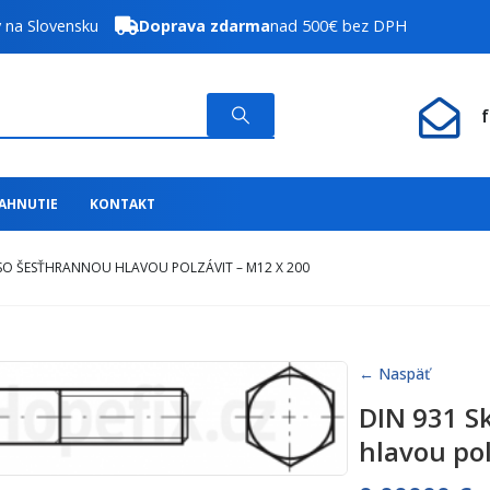
y na Slovensku
Doprava zdarma
nad 500€ bez DPH
IAHNUTIE
KONTAKT
 SO ŠESŤHRANNOU HLAVOU POLZÁVIT – M12 X 200
← Naspäť
DIN 931 S
hlavou pol