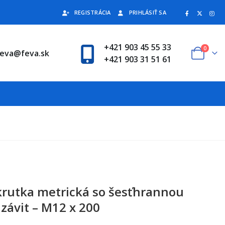
REGISTRÁCIA
PRIHLÁSIŤ SA
+421 903 45 55 33
0
feva@feva.sk
+421 903 31 51 61
krutka metrická so šesťhrannou
závit – M12 x 200