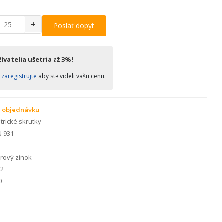
+
Poslať dopyt
ívatelia ušetria až 3%!
o
zaregistrujte
aby ste videli vašu cenu.
 objednávku
rické skrutky
N 931
rový zinok
2
0