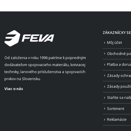
ZÁKAZNÍCKY SE
Môj účet
Obchodné po
Od založenia v roku 1996 patríme k popredným
Platba a doru
dodávateľom spojovacieho materiálu, kotviacej
techniky, lanového príslušenstva a spojovacích
Zásady ochra
prvkov na Slovensku.
Zásady použí
Viac o nás
Staňte sa na
Sortiment
Reklamácie