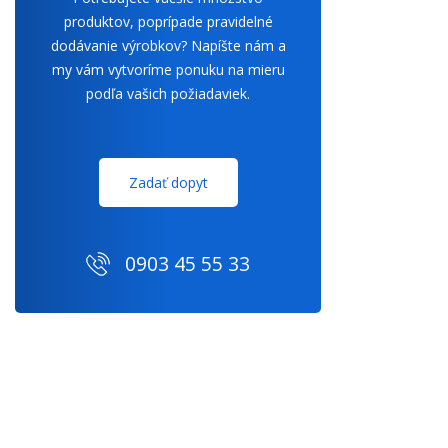
produktov, poprípade pravidelné
dodávanie výrobkov? Napíšte nám a
my vám vytvoríme ponuku na mieru
podľa vašich požiadaviek.
Zadať dopyt
0903 45 55 33