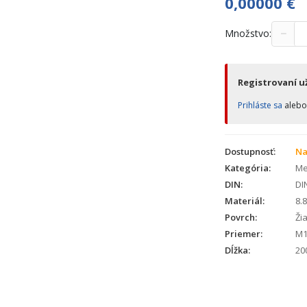
0,00000
€
−
Množstvo:
Registrovaní už
Prihláste sa
aleb
Dostupnosť:
Na
Kategória:
Met
DIN:
DI
Materiál:
8.8
Povrch:
Žia
Priemer:
M1
Dĺžka:
20