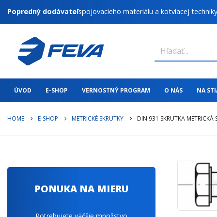
Popredný dodávateľ
spojovacieho materiálu a kotviacej technik
ÚVOD
E-SHOP
VERNOSTNÝ PROGRAM
O NÁS
NA ST
HOME
E-SHOP
METRICKÉ SKRUTKY
DIN 931 SKRUTKA METRICKÁ
PONUKA NA MIERU
Potrebujete väčšie množstvo