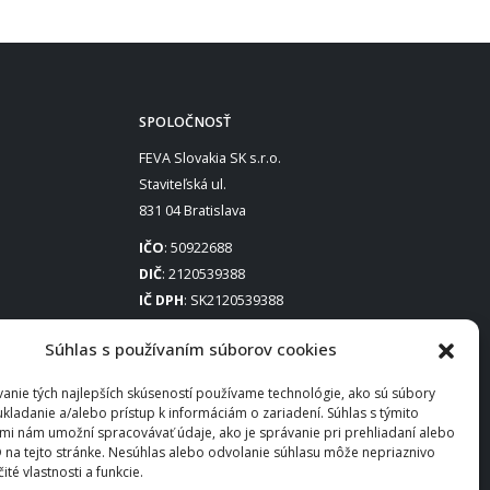
SPOLOČNOSŤ
FEVA Slovakia SK s.r.o.
Staviteľská ul.
831 04 Bratislava
IČO
: 50922688
DIČ
: 2120539388
IČ DPH
: SK2120539388
Otváracie hodiny
:
Súhlas s používaním súborov cookies
Po – Pia: 8:00 – 16:30
anie tých najlepších skúseností používame technológie, ako sú súbory
ukladanie a/alebo prístup k informáciám o zariadení. Súhlas s týmito
mi nám umožní spracovávať údaje, ako je správanie pri prehliadaní alebo
D na tejto stránke. Nesúhlas alebo odvolanie súhlasu môže nepriaznivo
čité vlastnosti a funkcie.