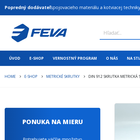
Popredný dodávateľ
spojovacieho materiálu a kotviacej technik
ÚVOD
E-SHOP
VERNOSTNÝ PROGRAM
O NÁS
NA ST
HOME
E-SHOP
METRICKÉ SKRUTKY
DIN 912 SKRUTKA METRICKÁ
PONUKA NA MIERU
Potrebujete väčšie množstvo