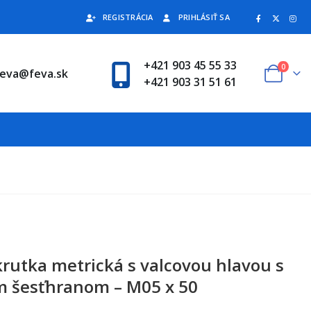
REGISTRÁCIA
PRIHLÁSIŤ SA
+421 903 45 55 33
0
feva@feva.sk
+421 903 31 51 61
krutka metrická s valcovou hlavou s
 šesťhranom – M05 x 50