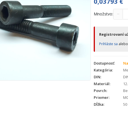
0,03793
€
−
Množstvo:
Registrovaní už
Prihláste sa
aleb
Dostupnosť:
Na
Kategória:
Met
DIN:
DI
Materiál:
12
Povrch:
Bez
Priemer:
M0
Dĺžka:
50