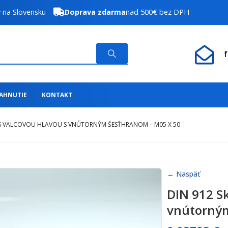
y na Slovensku
Doprava zdarma
nad 500€ bez DPH
IAHNUTIE
KONTAKT
 S VALCOVOU HLAVOU S VNÚTORNÝM ŠESŤHRANOM – M05 X 50
← Naspäť
DIN 912 S
vnútorným