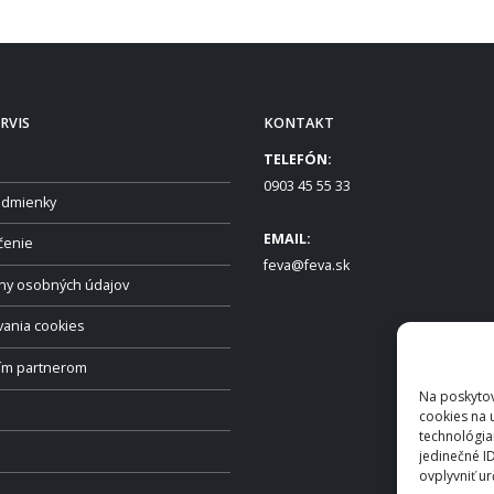
RVIS
KONTAKT
TELEFÓN:
0903 45 55 33
dmienky
EMAIL:
čenie
feva@feva.sk
ny osobných údajov
vania cookies
ším partnerom
Na poskytov
cookies na 
technológia
jedinečné I
ovplyvniť ur