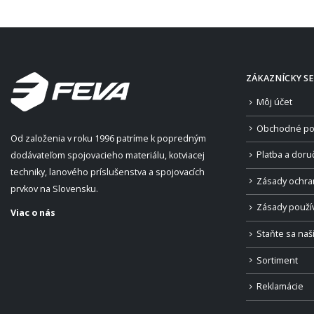
ZÁKAZNÍCKY SE
Môj účet
Obchodné po
Od založenia v roku 1996 patríme k popredným
Platba a doru
dodávateľom spojovacieho materiálu, kotviacej
techniky, lanového príslušenstva a spojovacích
Zásady ochra
prvkov na Slovensku.
Zásady použí
Viac o nás
Staňte sa na
Sortiment
Reklamácie