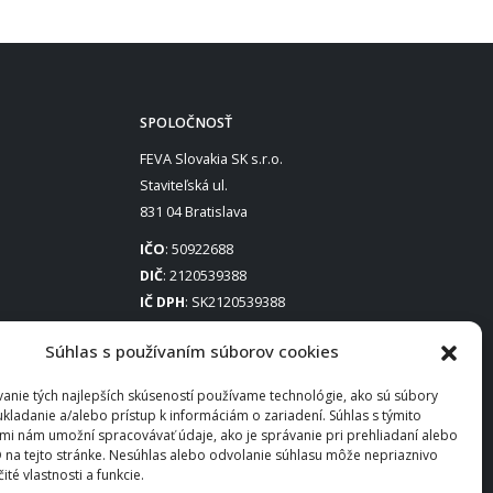
SPOLOČNOSŤ
FEVA Slovakia SK s.r.o.
Staviteľská ul.
831 04 Bratislava
IČO
: 50922688
DIČ
: 2120539388
IČ DPH
: SK2120539388
Otváracie hodiny
:
Súhlas s používaním súborov cookies
Po – Pia: 8:00 – 16:30
anie tých najlepších skúseností používame technológie, ako sú súbory
ukladanie a/alebo prístup k informáciám o zariadení. Súhlas s týmito
mi nám umožní spracovávať údaje, ako je správanie pri prehliadaní alebo
D na tejto stránke. Nesúhlas alebo odvolanie súhlasu môže nepriaznivo
čité vlastnosti a funkcie.