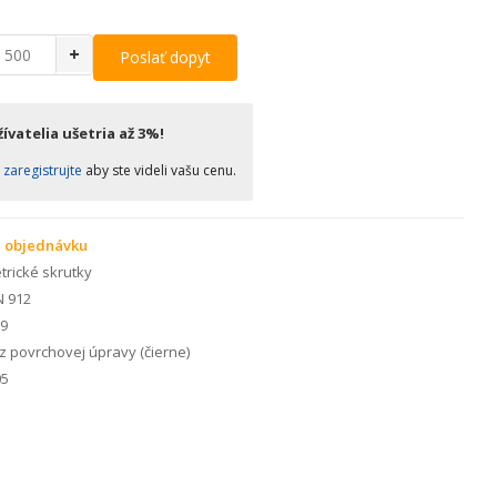
+
Poslať dopyt
ívatelia ušetria až 3%!
o
zaregistrujte
aby ste videli vašu cenu.
 objednávku
rické skrutky
N 912
.9
 povrchovej úpravy (čierne)
5