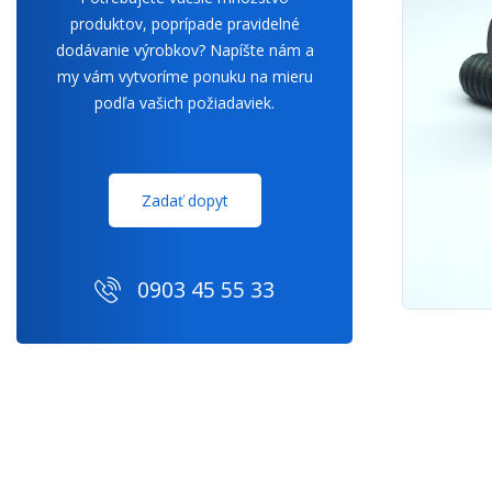
produktov, poprípade pravidelné
dodávanie výrobkov? Napíšte nám a
my vám vytvoríme ponuku na mieru
podľa vašich požiadaviek.
Zadať dopyt
0903 45 55 33