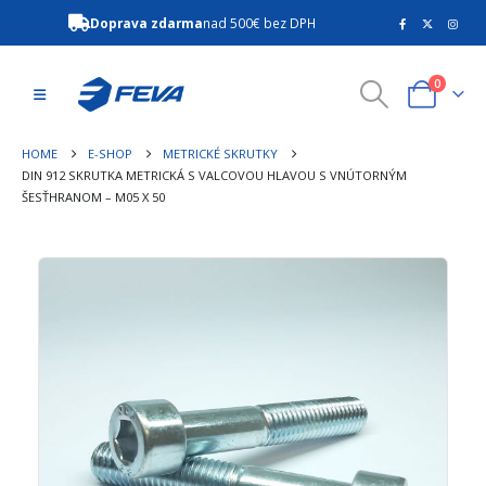
Doprava zdarma
nad 500€ bez DPH
0
HOME
E-SHOP
METRICKÉ SKRUTKY
DIN 912 SKRUTKA METRICKÁ S VALCOVOU HLAVOU S VNÚTORNÝM
ŠESŤHRANOM – M05 X 50