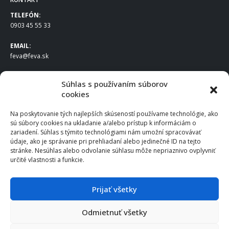
TELEFÓN:
0903 45 55 33
EMAIL:
feva@feva.sk
SPOLOČNOSŤ
Súhlas s používaním súborov
cookies
FEVA Slovakia SK s.r.o.
Staviteľská ul.
Na poskytovanie tých najlepších skúseností používame technológie, ako
831 04 Bratislava
sú súbory cookies na ukladanie a/alebo prístup k informáciám o
IČO
: 50922688
zariadení. Súhlas s týmito technológiami nám umožní spracovávať
DIČ
: 2120539388
údaje, ako je správanie pri prehliadaní alebo jedinečné ID na tejto
stránke. Nesúhlas alebo odvolanie súhlasu môže nepriaznivo ovplyvniť
IČ DPH
: SK2120539388
určité vlastnosti a funkcie.
Otváracie hodiny
:
Po – Pia: 8:00 – 16:30
Prijať všetky
Odmietnuť všetky
© 2025 FEVA Slovakia SK s.r.o., všetky práva vyhradené.