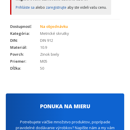
Prihláste sa
alebo
zaregistrujte
aby ste videli vašu cenu.
Dostupnosť:
Na objednávku
Kategória:
Metrické skrutky
DIN:
DIN 912
Materiál:
10.9
Povrch:
Zinok biely
Priemer:
M05
Dĺžka:
50
PONUKA NA MIERU
Potrebujete väčšie množstvo produktov, poprípade
pravidelné dodávanie výrobkov? Napíšte nám a my vám