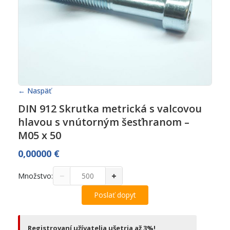
← Naspäť
DIN 912 Skrutka metrická s valcovou
hlavou s vnútorným šesťhranom –
M05 x 50
0,00000
€
−
+
Množstvo:
Poslať dopyt
Registrovaní užívatelia ušetria až 3%!