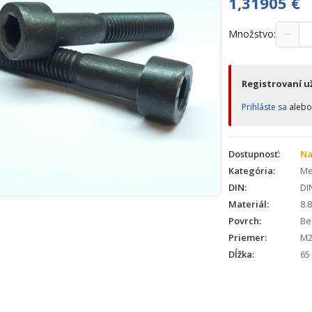
1,31905
€
−
Množstvo:
Registrovaní už
Prihláste sa
aleb
Dostupnosť:
Na
Kategória:
Met
DIN:
DI
Materiál:
8.8
Povrch:
Bez
Priemer:
M2
Dĺžka:
65