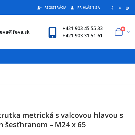
REGISTRÁCIA
PRIHLÁSIŤ SA
+421 903 45 55 33
0
feva@feva.sk
+421 903 31 51 61
krutka metrická s valcovou hlavou s
 šesťhranom – M24 x 65