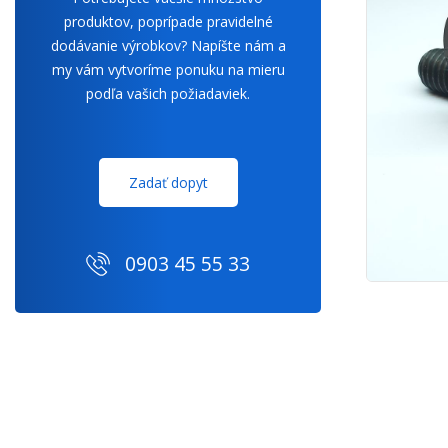
produktov, poprípade pravidelné
dodávanie výrobkov? Napíšte nám a
my vám vytvoríme ponuku na mieru
podľa vašich požiadaviek.
Zadať dopyt
0903 45 55 33