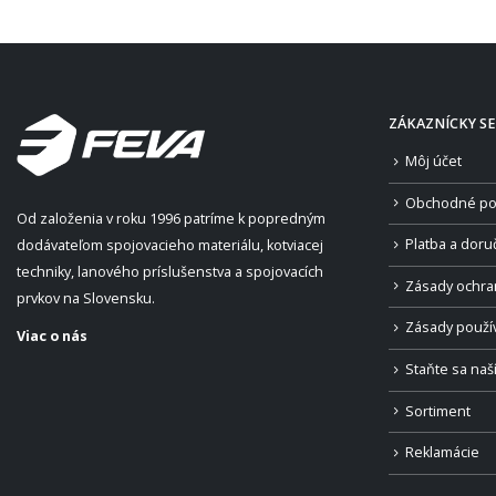
ZÁKAZNÍCKY SE
Môj účet
Obchodné po
Od založenia v roku 1996 patríme k popredným
Platba a doru
dodávateľom spojovacieho materiálu, kotviacej
techniky, lanového príslušenstva a spojovacích
Zásady ochra
prvkov na Slovensku.
Zásady použí
Viac o nás
Staňte sa na
Sortiment
Reklamácie