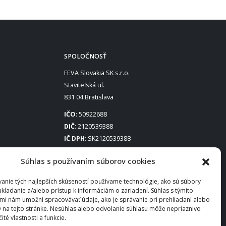
SPOLOČNOSŤ
FEVA Slovakia SK s.r.o.
Staviteľská ul.
831 04 Bratislava
IČO
: 50922688
DIČ
: 2120539388
IČ DPH
: SK2120539388
Otváracie hodiny
:
Súhlas s používaním súborov cookies
Po – Pia: 8:00 – 16:30
anie tých najlepších skúseností používame technológie, ako sú súbory
ukladanie a/alebo prístup k informáciám o zariadení. Súhlas s týmito
mi nám umožní spracovávať údaje, ako je správanie pri prehliadaní alebo
D na tejto stránke. Nesúhlas alebo odvolanie súhlasu môže nepriaznivo
čité vlastnosti a funkcie.