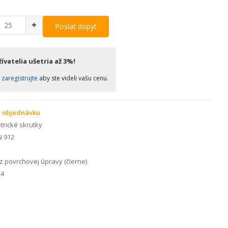
+
Poslať dopyt
ívatelia ušetria až 3%!
o
zaregistrujte
aby ste videli vašu cenu.
 objednávku
rické skrutky
N 912
 povrchovej úpravy (čierne)
4