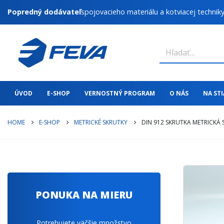
Popredný dodávateľ
spojovacieho materiálu a kotviacej technik
ÚVOD
E-SHOP
VERNOSTNÝ PROGRAM
O NÁS
NA ST
HOME
E-SHOP
METRICKÉ SKRUTKY
DIN 912 SKRUTKA METRICKÁ
PONUKA NA MIERU
Potrebujete väčšie množstvo