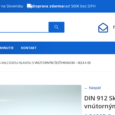
y na Slovensku
Doprava zdarma
nad 500€ bez DPH
IAHNUTIE
KONTAKT
 S VALCOVOU HLAVOU S VNÚTORNÝM ŠESŤHRANOM – M24 X 65
← Naspäť
DIN 912 S
vnútorným