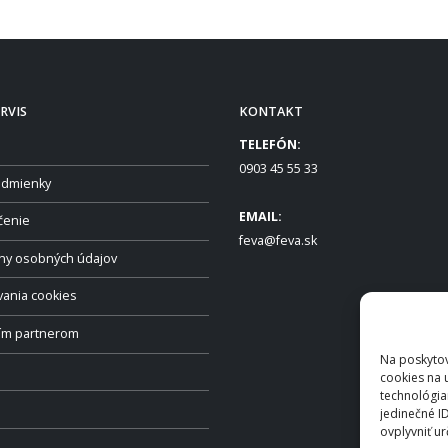
RVIS
KONTAKT
TELEFÓN:
0903 45 55 33
dmienky
EMAIL:
čenie
feva@feva.sk
ny osobných údajov
vania cookies
ším partnerom
Na poskytov
cookies na 
technológia
jedinečné I
ovplyvniť ur