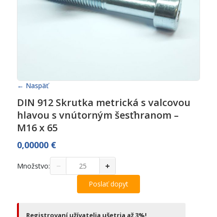
← Naspäť
DIN 912 Skrutka metrická s valcovou
hlavou s vnútorným šesťhranom –
M16 x 65
0,00000
€
−
+
Množstvo:
Poslať dopyt
Registrovaní užívatelia ušetria až 3%!