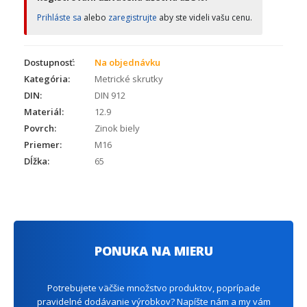
Prihláste sa
alebo
zaregistrujte
aby ste videli vašu cenu.
Dostupnosť:
Na objednávku
Kategória:
Metrické skrutky
DIN:
DIN 912
Materiál:
12.9
Povrch:
Zinok biely
Priemer:
M16
Dĺžka:
65
PONUKA NA MIERU
Potrebujete väčšie množstvo produktov, poprípade
pravidelné dodávanie výrobkov? Napíšte nám a my vám