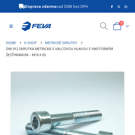
Doprava zdarma
nad 500€ bez DPH
0
HOME
E-SHOP
METRICKÉ SKRUTKY
DIN 912 SKRUTKA METRICKÁ S VALCOVOU HLAVOU S VNÚTORNÝM
ŠESŤHRANOM – M16 X 65