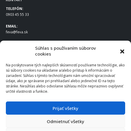
TELEFÓN:
0903 45 55 33
EMAIL:
feva@feva.sk
SPOLOČNOSŤ
Súhlas s používaním súborov
cookies
FEVA Slovakia SK s.r.o.
Staviteľská ul.
Na poskytovanie tých najlepších skúseností používame technológie, ako
831 04 Bratislava
sú súbory cookies na ukladanie a/alebo prístup k informáciám o
IČO
: 50922688
zariadení. Súhlas s týmito technológiami nám umožní spracovávať
DIČ
: 2120539388
údaje, ako je správanie pri prehliadaní alebo jedinečné ID na tejto
stránke. Nesúhlas alebo odvolanie súhlasu môže nepriaznivo ovplyvniť
IČ DPH
: SK2120539388
určité vlastnosti a funkcie.
Otváracie hodiny
:
Po – Pia: 8:00 – 16:30
Prijať všetky
Odmietnuť všetky
© 2025 FEVA Slovakia SK s.r.o., všetky práva vyhradené.