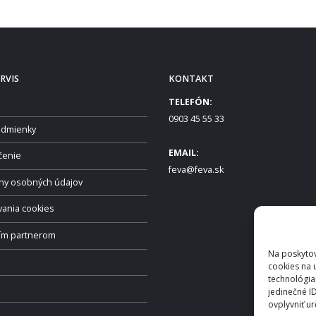
RVIS
KONTAKT
TELEFÓN:
0903 45 55 33
dmienky
EMAIL:
čenie
feva@feva.sk
ny osobných údajov
vania cookies
ším partnerom
Na poskytov
cookies na 
technológia
jedinečné I
ovplyvniť ur