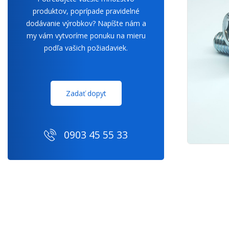
produktov, poprípade pravidelné
dodávanie výrobkov? Napíšte nám a
my vám vytvoríme ponuku na mieru
podľa vašich požiadaviek.
Zadať dopyt
0903 45 55 33