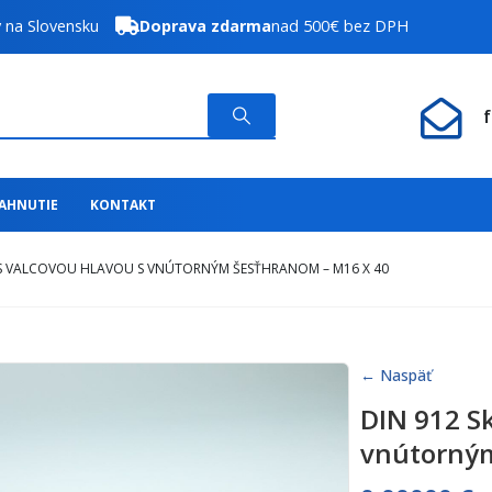
y na Slovensku
Doprava zdarma
nad 500€ bez DPH
IAHNUTIE
KONTAKT
 S VALCOVOU HLAVOU S VNÚTORNÝM ŠESŤHRANOM – M16 X 40
← Naspäť
DIN 912 S
vnútorným