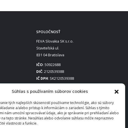
SPOLOČNOSŤ
FEVA Slovakia SK s.r.o.
Staviteľská ul.
831 04 Bratislava
IČO
: 50922688
DIČ
: 2120539388
IČ DPH
: SK2120539388
Otváracie hodiny
:
Súhlas s používaním súborov cookies
Po – Pia: 8:00 – 16:30
anie tých najlepších skúseností používame technológie, ako sú súbory
ukladanie a/alebo prístup k informáciám o zariadení. Súhlas s týmito
mi nám umožní spracovávať údaje, ako je správanie pri prehliadaní alebo
D na tejto stránke. Nesúhlas alebo odvolanie súhlasu môže nepriaznivo
čité vlastnosti a funkcie.