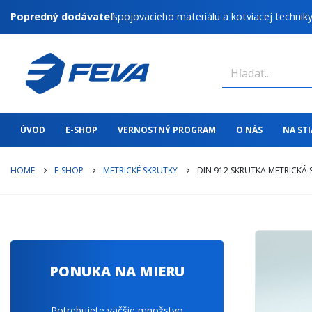
Popredný dodávateľ
spojovacieho materiálu a kotviacej technik
ÚVOD
E-SHOP
VERNOSTNÝ PROGRAM
O NÁS
NA ST
HOME
E-SHOP
METRICKÉ SKRUTKY
DIN 912 SKRUTKA METRICKÁ
PONUKA NA MIERU
Potrebujete väčšie množstvo