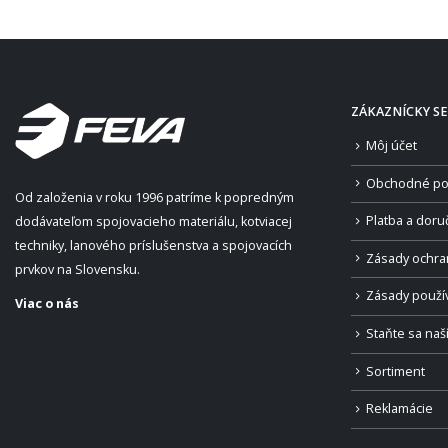
ZÁKAZNÍCKY SE
Môj účet
Obchodné po
Od založenia v roku 1996 patríme k popredným
Platba a doru
dodávateľom spojovacieho materiálu, kotviacej
techniky, lanového príslušenstva a spojovacích
Zásady ochra
prvkov na Slovensku.
Zásady použí
Viac o nás
Staňte sa na
Sortiment
Reklamácie