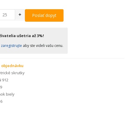
+
Poslať dopyt
ívatelia ušetria až 3%!
o
zaregistrujte
aby ste videli vašu cenu.
 objednávku
rické skrutky
N 912
.9
ok biely
6