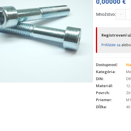
0,00000
€
−
Množstvo:
Registrovaní už
Prihláste sa
aleb
Dostupnosť:
Na
Kategória:
Met
DIN:
DI
Materiál:
12
Povrch:
Zin
Priemer:
M1
Dĺžka:
40