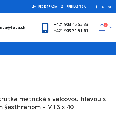
REGISTRÁCIA
PRIHLÁSIŤ SA
+421 903 45 55 33
0
feva@feva.sk
+421 903 31 51 61
krutka metrická s valcovou hlavou s
 šesťhranom – M16 x 40