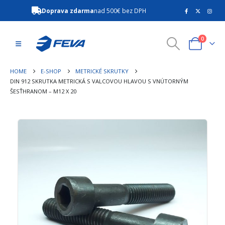
Doprava zdarma
nad 500€ bez DPH
0
HOME
E-SHOP
METRICKÉ SKRUTKY
DIN 912 SKRUTKA METRICKÁ S VALCOVOU HLAVOU S VNÚTORNÝM
ŠESŤHRANOM – M12 X 20