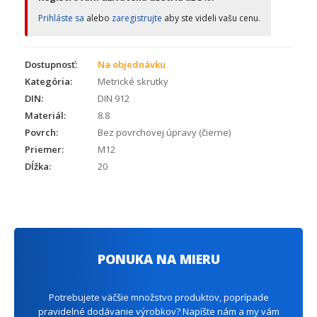
Prihláste sa
alebo
zaregistrujte
aby ste videli vašu cenu.
Dostupnosť:
Na objednávku
Kategória:
Metrické skrutky
DIN:
DIN 912
Materiál:
8.8
Povrch:
Bez povrchovej úpravy (čierne)
Priemer:
M12
Dĺžka:
20
PONUKA NA MIERU
Potrebujete väčšie množstvo produktov, poprípade
pravidelné dodávanie výrobkov? Napíšte nám a my vám