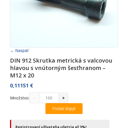
← Naspäť
DIN 912 Skrutka metrická s valcovou
hlavou s vnútorným šesťhranom –
M12 x 20
0,11151
€
−
+
Množstvo:
Poslať dopyt
Registrovaní užívatelia ušetria až 3%!