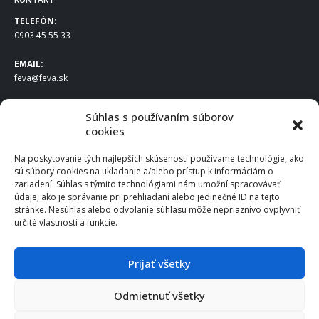
TELEFÓN:
0903 45 55 33
EMAIL:
feva@feva.sk
SPOLOČNOSŤ
Súhlas s používaním súborov
cookies
FEVA Slovakia SK s.r.o.
Staviteľská ul.
Na poskytovanie tých najlepších skúseností používame technológie, ako
831 04 Bratislava
sú súbory cookies na ukladanie a/alebo prístup k informáciám o
IČO
: 50922688
zariadení. Súhlas s týmito technológiami nám umožní spracovávať
DIČ
: 2120539388
údaje, ako je správanie pri prehliadaní alebo jedinečné ID na tejto
stránke. Nesúhlas alebo odvolanie súhlasu môže nepriaznivo ovplyvniť
IČ DPH
: SK2120539388
určité vlastnosti a funkcie.
Otváracie hodiny
:
Po – Pia: 8:00 – 16:30
Prijať všetky
Odmietnuť všetky
© 2025 FEVA Slovakia SK s.r.o., všetky práva vyhradené.