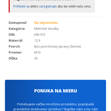
Prihláste sa
alebo
zaregistrujte
aby ste videli vašu cenu.
Dostupnosť:
Na objednávku
Kategória:
Metrické skrutky
DIN:
DIN 912
Materiál:
12.9
Povrch:
Bez povrchovej úpravy (čierne)
Priemer:
M10
Dĺžka:
35
PONUKA NA MIERU
Potrebujete väčšie množstvo produktov, poprípade
pravidelné dodávanie výrobkov? Napíšte nám a my vám