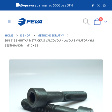
Doprava zdarma
nad 500€ bez DPH
0
HOME
E-SHOP
METRICKÉ SKRUTKY
DIN 912 SKRUTKA METRICKÁ S VALCOVOU HLAVOU S VNÚTORNÝM
ŠESŤHRANOM – M10 X 35