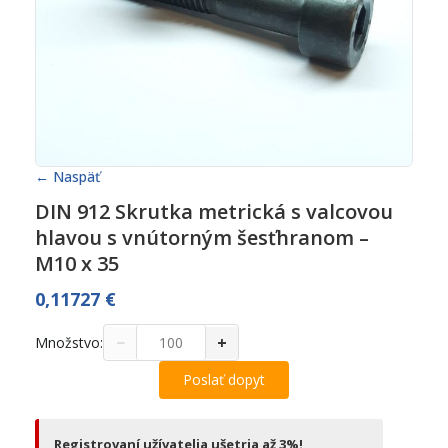
← Naspäť
DIN 912 Skrutka metrická s valcovou
hlavou s vnútorným šesťhranom –
M10 x 35
0,11727
€
−
+
Množstvo:
Poslať dopyt
Registrovaní užívatelia ušetria až 3%!