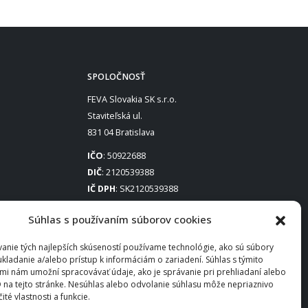
SPOLOČNOSŤ
FEVA Slovakia SK s.r.o.
Staviteľská ul.
831 04 Bratislava
IČO
: 50922688
DIČ
: 2120539388
IČ DPH
: SK2120539388
Otváracie hodiny
:
Súhlas s používaním súborov cookies
Po – Pia: 8:00 – 16:30
anie tých najlepších skúseností používame technológie, ako sú súbory
ukladanie a/alebo prístup k informáciám o zariadení. Súhlas s týmito
mi nám umožní spracovávať údaje, ako je správanie pri prehliadaní alebo
D na tejto stránke. Nesúhlas alebo odvolanie súhlasu môže nepriaznivo
čité vlastnosti a funkcie.