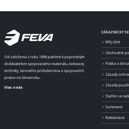
ZÁKAZNÍCKY SE
Môj účet
Obchodné po
Od založenia v roku 1996 patríme k popredným
Platba a doru
dodávateľom spojovacieho materiálu, kotviacej
techniky, lanového príslušenstva a spojovacích
Zásady ochra
prvkov na Slovensku.
Zásady použí
Viac o nás
Staňte sa na
Sortiment
Reklamácie