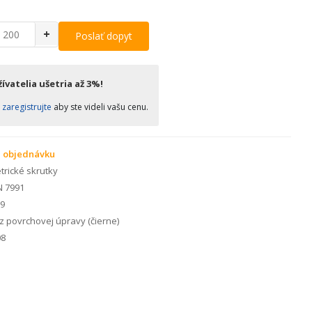
+
Poslať dopyt
ívatelia ušetria až 3%!
o
zaregistrujte
aby ste videli vašu cenu.
 objednávku
rické skrutky
N 7991
.9
 povrchovej úpravy (čierne)
8