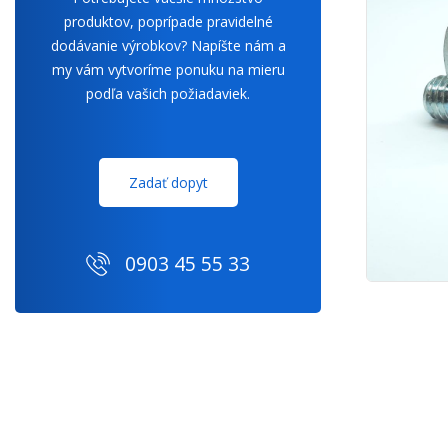
produktov, poprípade pravidelné
dodávanie výrobkov? Napíšte nám a
my vám vytvoríme ponuku na mieru
podľa vašich požiadaviek.
Zadať dopyt
0903 45 55 33