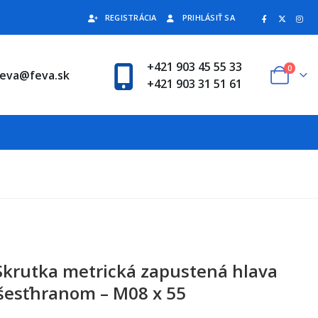
REGISTRÁCIA
PRIHLÁSIŤ SA
+421 903 45 55 33
0
feva@feva.sk
+421 903 31 51 61
Skrutka metrická zapustená hlava
šesťhranom – M08 x 55