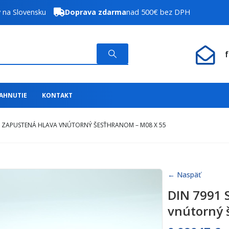
y na Slovensku
Doprava zdarma
nad 500€ bez DPH
IAHNUTIE
KONTAKT
Á ZAPUSTENÁ HLAVA VNÚTORNÝ ŠESŤHRANOM – M08 X 55
← Naspäť
DIN 7991 
vnútorný 