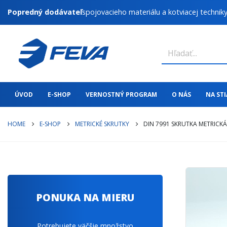
Popredný dodávateľ
spojovacieho materiálu a kotviacej technik
ÚVOD
E-SHOP
VERNOSTNÝ PROGRAM
O NÁS
NA ST
HOME
E-SHOP
METRICKÉ SKRUTKY
DIN 7991 SKRUTKA METRICK
PONUKA NA MIERU
Potrebujete väčšie množstvo