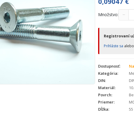
0,09047
€
−
Množstvo:
Registrovaní už
Prihláste sa
aleb
Dostupnosť:
Na
Kategória:
Met
DIN:
DI
Materiál:
10
Povrch:
Bez
Priemer:
M0
Dĺžka:
55