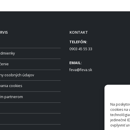
RVIS
KONTAKT
TELEFÓN:
0903 45 55 33
dmienky
EMAIL:
čenie
feva@feva.sk
ny osobných údajov
vania cookies
ším partnerom
Na poskytov
cookies na 
technológia
jedinečné I
ovplyvniť ur