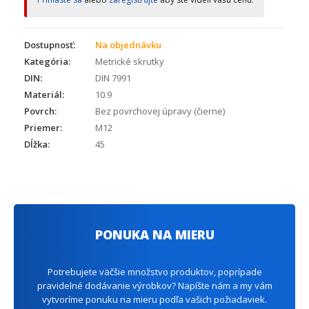
Dostupnosť:
Na objednávku
Kategória:
Metrické skrutky
DIN:
DIN 7991
Materiál:
10.9
Povrch:
Bez povrchovej úpravy (čierne)
Priemer:
M12
Dĺžka:
45
PONUKA NA MIERU
Potrebujete väčšie množstvo produktov, poprípade
pravidelné dodávanie výrobkov? Napíšte nám a my vám
vytvoríme ponuku na mieru podľa vašich požiadaviek.