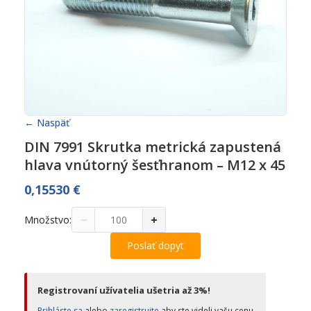
← Naspäť
DIN 7991 Skrutka metrická zapustená
hlava vnútorný šesťhranom – M12 x 45
0,15530
€
−
+
Množstvo:
Poslať dopyt
Registrovaní užívatelia ušetria až 3%!
Prihláste sa
alebo
zaregistrujte
aby ste videli vašu cenu.