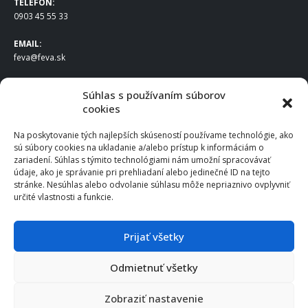
TELEFÓN:
0903 45 55 33
EMAIL:
feva@feva.sk
SPOLOČNOSŤ
Súhlas s používaním súborov
cookies
FEVA Slovakia SK s.r.o.
Staviteľská ul.
Na poskytovanie tých najlepších skúseností používame technológie, ako
831 04 Bratislava
sú súbory cookies na ukladanie a/alebo prístup k informáciám o
IČO
: 50922688
zariadení. Súhlas s týmito technológiami nám umožní spracovávať
DIČ
: 2120539388
údaje, ako je správanie pri prehliadaní alebo jedinečné ID na tejto
stránke. Nesúhlas alebo odvolanie súhlasu môže nepriaznivo ovplyvniť
IČ DPH
: SK2120539388
určité vlastnosti a funkcie.
Otváracie hodiny
:
Po – Pia: 8:00 – 16:30
Prijať všetky
Odmietnuť všetky
© 2025 FEVA Slovakia SK s.r.o., všetky práva vyhradené.
Zobraziť nastavenie