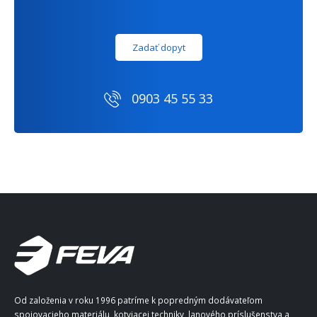
Zadať dopyt
0903 45 55 33
Od založenia v roku 1996 patríme k popredným dodávateľom
spojovacieho materiálu, kotviacej techniky, lanového príslušenstva a