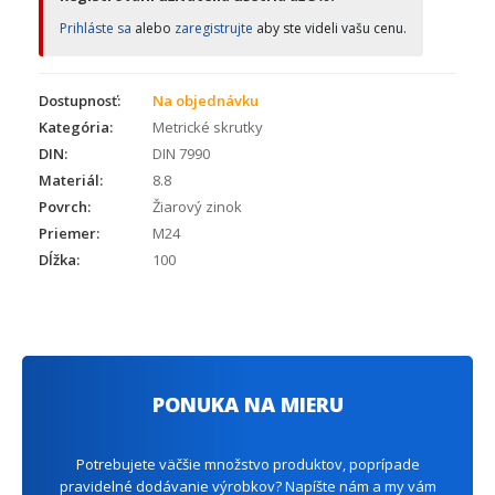
Prihláste sa
alebo
zaregistrujte
aby ste videli vašu cenu.
Dostupnosť:
Na objednávku
Kategória:
Metrické skrutky
DIN:
DIN 7990
Materiál:
8.8
Povrch:
Žiarový zinok
Priemer:
M24
Dĺžka:
100
PONUKA NA MIERU
Potrebujete väčšie množstvo produktov, poprípade
pravidelné dodávanie výrobkov? Napíšte nám a my vám