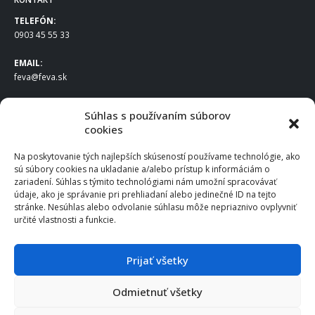
TELEFÓN:
0903 45 55 33
EMAIL:
feva@feva.sk
SPOLOČNOSŤ
Súhlas s používaním súborov
cookies
FEVA Slovakia SK s.r.o.
Staviteľská ul.
Na poskytovanie tých najlepších skúseností používame technológie, ako
831 04 Bratislava
sú súbory cookies na ukladanie a/alebo prístup k informáciám o
IČO
: 50922688
zariadení. Súhlas s týmito technológiami nám umožní spracovávať
DIČ
: 2120539388
údaje, ako je správanie pri prehliadaní alebo jedinečné ID na tejto
stránke. Nesúhlas alebo odvolanie súhlasu môže nepriaznivo ovplyvniť
IČ DPH
: SK2120539388
určité vlastnosti a funkcie.
Otváracie hodiny
:
Po – Pia: 8:00 – 16:30
Prijať všetky
Odmietnuť všetky
© 2025 FEVA Slovakia SK s.r.o., všetky práva vyhradené.