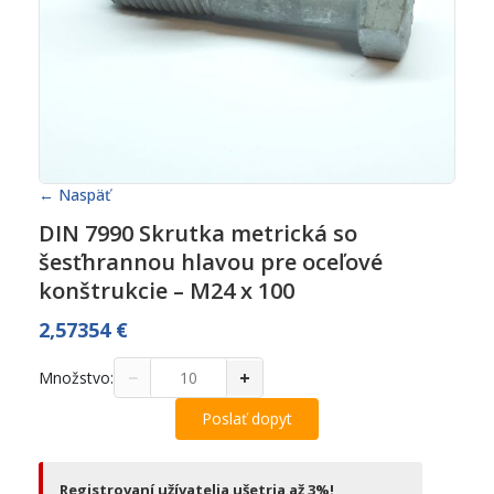
← Naspäť
DIN 7990 Skrutka metrická so
šesťhrannou hlavou pre oceľové
konštrukcie – M24 x 100
2,57354
€
−
+
Množstvo:
Poslať dopyt
Registrovaní užívatelia ušetria až 3%!