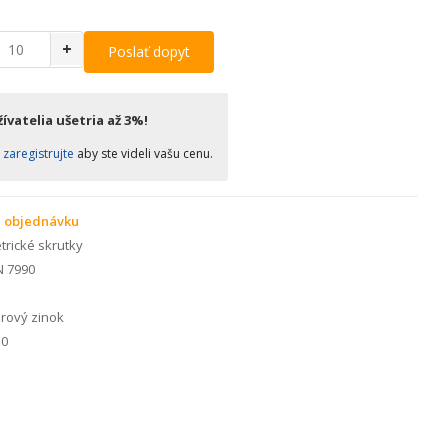
+
Poslať dopyt
ívatelia ušetria až 3%!
o
zaregistrujte
aby ste videli vašu cenu.
 objednávku
rické skrutky
N 7990
rový zinok
0