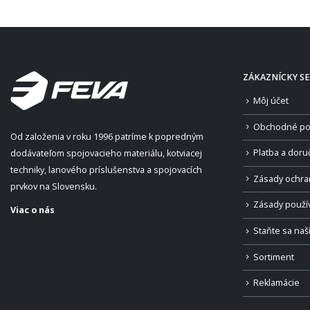
ZÁKAZNÍCKY SE
Môj účet
Obchodné po
Od založenia v roku 1996 patríme k popredným
Platba a doru
dodávateľom spojovacieho materiálu, kotviacej
techniky, lanového príslušenstva a spojovacích
Zásady ochra
prvkov na Slovensku.
Zásady použí
Viac o nás
Staňte sa na
Sortiment
Reklamácie