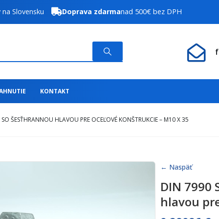
y na Slovensku
Doprava zdarma
nad 500€ bez DPH
IAHNUTIE
KONTAKT
Á SO ŠESŤHRANNOU HLAVOU PRE OCEĽOVÉ KONŠTRUKCIE – M10 X 35
← Naspäť
DIN 7990 
hlavou pre