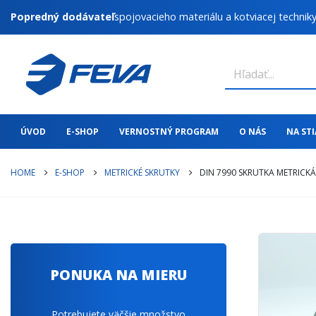
Popredný dodávateľ
spojovacieho materiálu a kotviacej technik
ÚVOD
E-SHOP
VERNOSTNÝ PROGRAM
O NÁS
NA ST
HOME
E-SHOP
METRICKÉ SKRUTKY
DIN 7990 SKRUTKA METRICK
PONUKA NA MIERU
Potrebujete väčšie množstvo