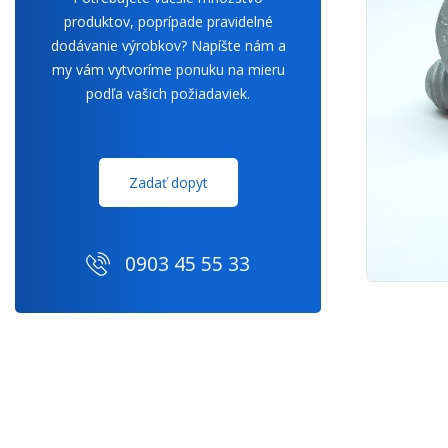
produktov, poprípade pravidelné
dodávanie výrobkov? Napíšte nám a
my vám vytvoríme ponuku na mieru
podľa vašich požiadaviek.
Zadať dopyt
0903 45 55 33