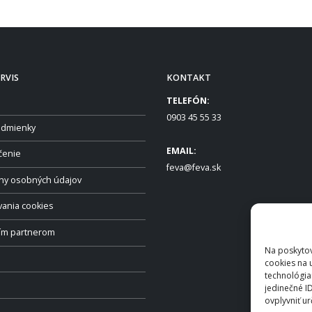
RVIS
KONTAKT
TELEFÓN:
0903 45 55 33
dmienky
EMAIL:
čenie
feva@feva.sk
ny osobných údajov
vania cookies
ším partnerom
Na poskytov
cookies na 
technológia
jedinečné I
ovplyvniť ur