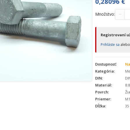
0,28096
€
−
Množstvo:
Registrovaní už
Prihláste sa
aleb
Dostupnosť:
Na
Kategória:
Met
DIN:
DI
Materiál:
8.8
Povrch:
Žia
Priemer:
M1
Dĺžka:
35