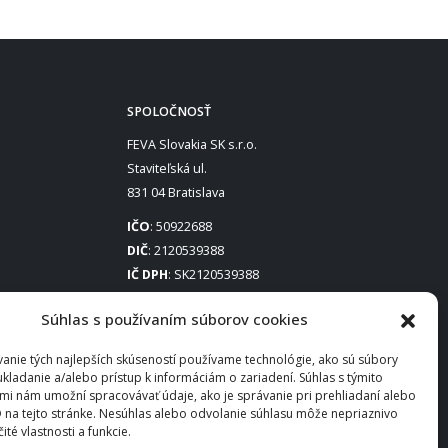
SPOLOČNOSŤ
FEVA Slovakia SK s.r.o.
Staviteľská ul.
831 04 Bratislava
IČO
: 50922688
DIČ
: 2120539388
IČ DPH
: SK2120539388
Otváracie hodiny
:
Súhlas s používaním súborov cookies
Po – Pia: 8:00 – 16:30
anie tých najlepších skúseností používame technológie, ako sú súbory
ukladanie a/alebo prístup k informáciám o zariadení. Súhlas s týmito
mi nám umožní spracovávať údaje, ako je správanie pri prehliadaní alebo
D na tejto stránke. Nesúhlas alebo odvolanie súhlasu môže nepriaznivo
čité vlastnosti a funkcie.