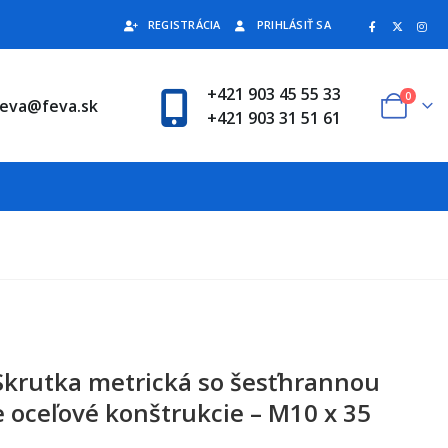
REGISTRÁCIA
PRIHLÁSIŤ SA
+421 903 45 55 33
0
feva@feva.sk
+421 903 31 51 61
Skrutka metrická so šesťhrannou
 oceľové konštrukcie – M10 x 35