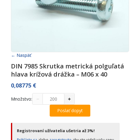
← Naspäť
DIN 7985 Skrutka metrická polguľatá
hlava krížová drážka – M06 x 40
0,08775
€
−
+
Množstvo:
Poslať dopyt
Registrovaní užívatelia ušetria až 3%!
Prihláste sa
alebo
zaregistrujte
aby ste videli vašu cenu.