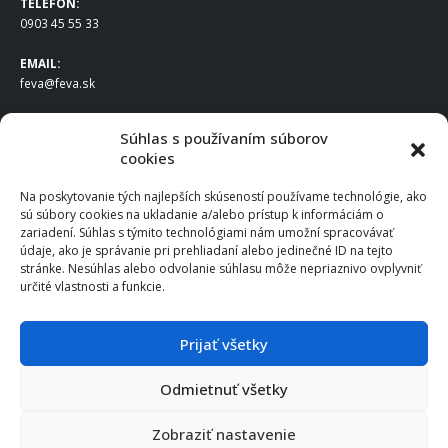
TELEFÓN:
0903 45 55 33
EMAIL:
feva@feva.sk
SPOLOČNOSŤ
Súhlas s používaním súborov
cookies
FEVA Slovakia SK s.r.o.
Staviteľská ul.
Na poskytovanie tých najlepších skúseností používame technológie, ako
831 04 Bratislava
sú súbory cookies na ukladanie a/alebo prístup k informáciám o
IČO
: 50922688
zariadení. Súhlas s týmito technológiami nám umožní spracovávať
DIČ
: 2120539388
údaje, ako je správanie pri prehliadaní alebo jedinečné ID na tejto
stránke. Nesúhlas alebo odvolanie súhlasu môže nepriaznivo ovplyvniť
IČ DPH
: SK2120539388
určité vlastnosti a funkcie.
Otváracie hodiny
:
Po – Pia: 8:00 – 16:30
Prijať všetky
Odmietnuť všetky
© 2025 FEVA Slovakia SK s.r.o., všetky práva vyhradené.
Zobraziť nastavenie