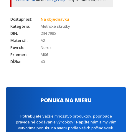
Dostupnosť:
Na objednávku
Kategória:
Metrické skrutky
DIN:
DIN 7985
Materiál:
A2
Povrch:
Nerez
Priemer:
M06
Dĺžka:
40
PONUKA NA MIERU
Potrebujete väčšie množstvo produktov, poprípade
pravidelné dodávanie výrobkov? Napíšte nám a my vám
vytvoríme ponuku na mieru podľa vašich požiadaviek.