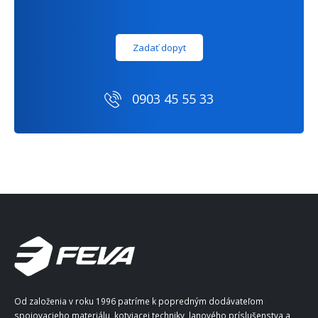
Zadať dopyt
0903 45 55 33
Od založenia v roku 1996 patríme k popredným dodávateľom
spojovacieho materiálu, kotviacej techniky, lanového príslušenstva a