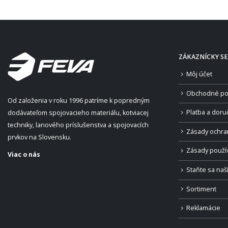
ZÁKAZNÍCKY SE
Môj účet
Obchodné po
Od založenia v roku 1996 patríme k popredným
Platba a doru
dodávateľom spojovacieho materiálu, kotviacej
techniky, lanového príslušenstva a spojovacích
Zásady ochra
prvkov na Slovensku.
Zásady použí
Viac o nás
Staňte sa na
Sortiment
Reklamácie