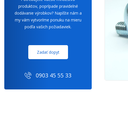
produktov, poprípade pravidelné
dodávanie výrobkov? Napíšte nám a
my vám vytvoríme ponuku na mieru
podľa vašich požiadaviek.
Zadať dopyt
0903 45 55 33